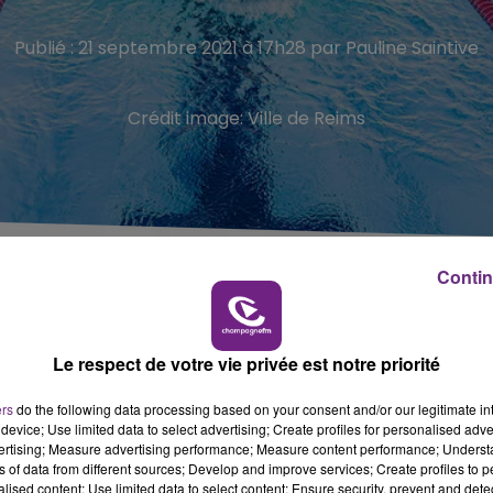
Publié : 21 septembre 2021 à 17h28 par Pauline Saintive
Crédit image:
Ville de Reims
Contin
ms est de nouveau inaccessible.
Le respect de votre vie privée est notre priorité
 manque de maitre-nageur mais d’une vidange annuelle.
ers
do the following data processing based on your consent and/or our legitimate int
 octobre inclus.
device; Use limited data to select advertising; Create profiles for personalised adver
vertising; Measure advertising performance; Measure content performance; Unders
ns of data from different sources; Develop and improve services; Create profiles to 
alised content; Use limited data to select content; Ensure security, prevent and detect