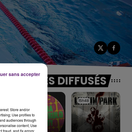
uer sans accepter
TITRES DIFFUSÉS
15h51
15h51
15h48
15h48
erest: Store and/or
tising; Use profiles to
tand audiences through
personalise content; Use
 fraud, and fix errors;