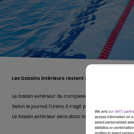
Les bassins intérieurs restent accessibles.
Le bassin extérieur du complexe aqualudique de Rei
Selon le journal l'Union, il s’agit pas cette fois du
We and
our (447) partn
Le bassin extérieur sera donc inaccessible jusqu’au 3
access information on a 
select personalised ad
statistics or combinatio
profiles to select person