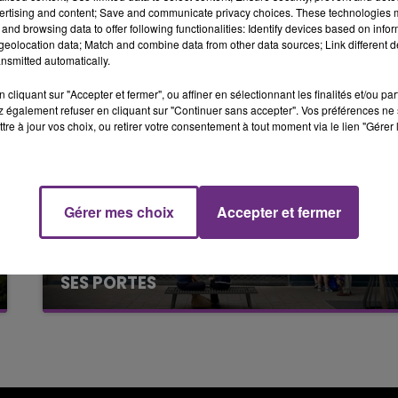
ertising and content; Save and communicate privacy choices. These technologies
and browsing data to offer following functionalities: Identify devices based on infor
16h00 - 20h00
eolocation data; Match and combine data from other data sources; Link different de
LE WEEK-END CHAMPAGNE FM
nsmitted automatically.
cliquant sur "Accepter et fermer", ou affiner en sélectionnant les finalités et/ou pa
 également refuser en cliquant sur "Continuer sans accepter". Vos préférences ne 
tre à jour vos choix, ou retirer votre consentement à tout moment via le lien "Gérer 
Gérer mes choix
Accepter et fermer
7 août 2026
LE MAGASIN JOUÉCLUB DE REIMS FERME
SES PORTES
C'était l'une des institutions du centre-ville
7h00 - 11h00
FM
BEST OF
rémois. Le magasin JouéClub est contraint de
fermer ses portes.