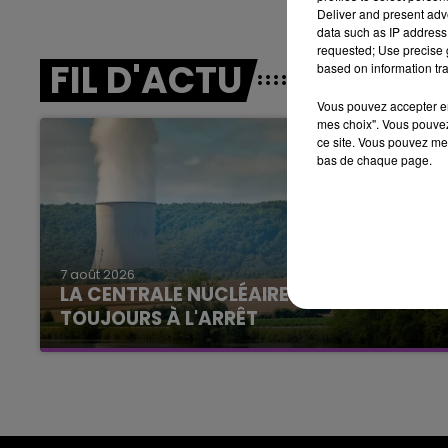
Deliver and present adv
data such as IP address 
11h00 - 16h00
requested; Use precise g
LE WEEK-END CHAMPAGNE FM
FIL D'ACTU
based on information tra
Vous pouvez accepter en 
mes choix". Vous pouvez
ce site. Vous pouvez met
bas de chaque page.
7 août 2026
LA CENTRALE NUCLÉAIRE DE CHOOZ
TOUJOURS À L'ARRÊT
Cela fait déjà une semaine que la centrale
16h00 - 20h00
agne FM
Le Week-end Champagne 
nucléaire ardennaise est à l'arrêt. Une situation
justifiée par la sécheresse intense qui est
toujours présente.