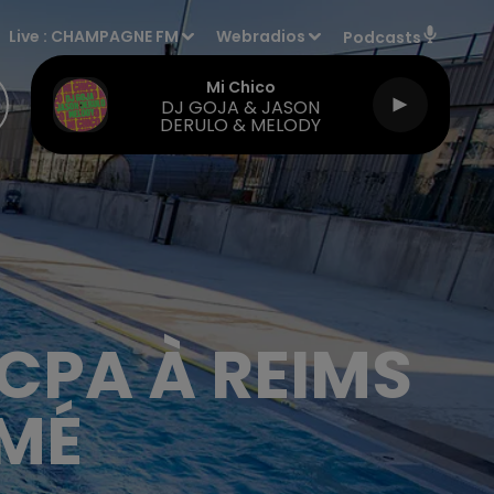
Live :
CHAMPAGNE FM
Webradios
Podcasts
Mi Chico
DJ GOJA & JASON
DERULO & MELODY
UCPA À REIMS
MÉ