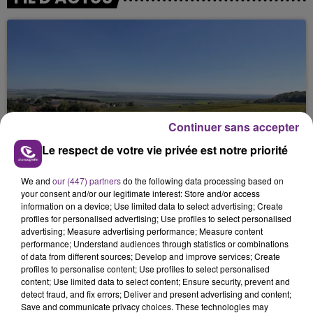
Continuer sans accepter
SI TOUT LE MONDE FAIT ÇA, MOI L'ANNÉE
Le respect de votre vie privée est notre priorité
PROCHAINE JE VENDANGE EN...
La vendange en Champagne a débuté ce jeudi 6
We and
our (447) partners
do the following data processing based on
your consent and/or our legitimate interest: Store and/or access
août dans la commune de Montgueux (Aube). Du
information on a device; Use limited data to select advertising; Create
jamais vu !
profiles for personalised advertising; Use profiles to select personalised
advertising; Measure advertising performance; Measure content
performance; Understand audiences through statistics or combinations
of data from different sources; Develop and improve services; Create
profiles to personalise content; Use profiles to select personalised
content; Use limited data to select content; Ensure security, prevent and
detect fraud, and fix errors; Deliver and present advertising and content;
Save and communicate privacy choices. These technologies may