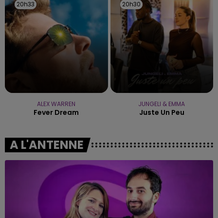
20h33
20h33
20h30
20h30
ALEX WARREN
JUNGELI & EMMA
Fever Dream
Juste Un Peu
A L'ANTENNE