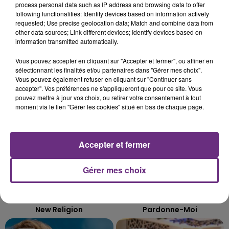
process personal data such as IP address and browsing data to offer
L'INSPECTION DU TRAVAIL RAPPELLE À
following functionalities: Identify devices based on information actively
L'ORDRE SUR LES CONDITIONS DE...
requested; Use precise geolocation data; Match and combine data from
Alors que les dates de début des vendange 2026
other data sources; Link different devices; Identify devices based on
information transmitted automatically.
s'est avéré être plus précoce que prévu,
l'inspection du Travail en profite pour rappeler
Vous pouvez accepter en cliquant sur "Accepter et fermer", ou affiner en
TITRES DIFFUSÉS
les conditions de...
sélectionnant les finalités et/ou partenaires dans "Gérer mes choix".
Vous pouvez également refuser en cliquant sur "Continuer sans
accepter". Vos préférences ne s'appliqueront que pour ce site. Vous
20h39
20h39
20h36
20h36
pouvez mettre à jour vos choix, ou retirer votre consentement à tout
moment via le lien "Gérer les cookies" situé en bas de chaque page.
Accepter et fermer
Gérer mes choix
BEBE REXHA
LOUANE
New Religion
Pardonne-Moi