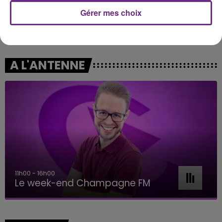
Gérer mes choix
CHRISTOPHE WILLEM
KPOP DEMON HUNTERS
Systaime
Golden
A L'ANTENNE
11h00 - 16h00
Le week-end Champagne FM