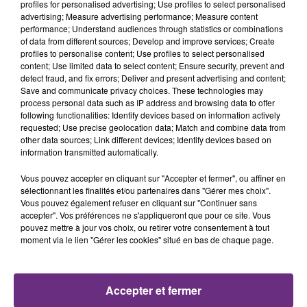
profiles for personalised advertising; Use profiles to select personalised
11h04
11h04
11h02
11h02
advertising; Measure advertising performance; Measure content
performance; Understand audiences through statistics or combinations
of data from different sources; Develop and improve services; Create
profiles to personalise content; Use profiles to select personalised
content; Use limited data to select content; Ensure security, prevent and
detect fraud, and fix errors; Deliver and present advertising and content;
Save and communicate privacy choices. These technologies may
process personal data such as IP address and browsing data to offer
following functionalities: Identify devices based on information actively
requested; Use precise geolocation data; Match and combine data from
other data sources; Link different devices; Identify devices based on
SHANIA TWAIN
JEREMY FREROT
information transmitted automatically.
That Don't Impress Me
Frerot
Much
Vous pouvez accepter en cliquant sur "Accepter et fermer", ou affiner en
sélectionnant les finalités et/ou partenaires dans "Gérer mes choix".
10h58
10h58
10h55
10h55
Vous pouvez également refuser en cliquant sur "Continuer sans
accepter". Vos préférences ne s'appliqueront que pour ce site. Vous
pouvez mettre à jour vos choix, ou retirer votre consentement à tout
moment via le lien "Gérer les cookies" situé en bas de chaque page.
Accepter et fermer