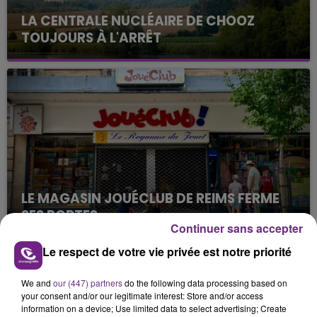
LA CENTRALE NUCLÉAIRE DE CHOOZ
TOUJOURS À L'ARRÊT
Cela fait déjà une semaine que la centrale
nucléaire ardennaise est à l'arrêt. Une situation
justifiée par la sécheresse intense qui est toujours
présente.
LE MAGASIN JOUÉCLUB DE REIMS FERME
SES PORTES
Continuer sans accepter
C'était l'une des institutions du centre-ville
rémois. Le magasin JouéClub est contraint de
Le respect de votre vie privée est notre priorité
fermer ses portes.
TITRES DIFFUSÉS
We and
our (447) partners
do the following data processing based on
your consent and/or our legitimate interest: Store and/or access
information on a device; Use limited data to select advertising; Create