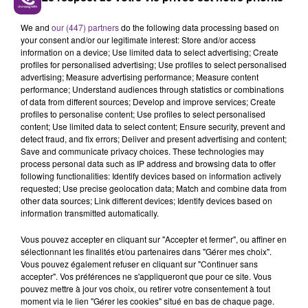
LE MAGASIN JOUÉCLUB DE REIMS FERME
We and
our (447) partners
do the following data processing based on
SES PORTES
your consent and/or our legitimate interest: Store and/or access
C'était l'une des institutions du centre-ville
information on a device; Use limited data to select advertising; Create
profiles for personalised advertising; Use profiles to select personalised
rémois. Le magasin JouéClub est contraint de
advertising; Measure advertising performance; Measure content
fermer ses portes.
TITRES DIFFUSÉS
performance; Understand audiences through statistics or combinations
of data from different sources; Develop and improve services; Create
profiles to personalise content; Use profiles to select personalised
content; Use limited data to select content; Ensure security, prevent and
17h25
17h25
17h21
17h21
detect fraud, and fix errors; Deliver and present advertising and content;
Save and communicate privacy choices. These technologies may
process personal data such as IP address and browsing data to offer
following functionalities: Identify devices based on information actively
requested; Use precise geolocation data; Match and combine data from
other data sources; Link different devices; Identify devices based on
information transmitted automatically.
Vous pouvez accepter en cliquant sur "Accepter et fermer", ou affiner en
sélectionnant les finalités et/ou partenaires dans "Gérer mes choix".
Vous pouvez également refuser en cliquant sur "Continuer sans
accepter". Vos préférences ne s'appliqueront que pour ce site. Vous
MYLES SMITH & NIALL HORAN
TAYLOR SWIFT
Drive Safe
Shake It Off
pouvez mettre à jour vos choix, ou retirer votre consentement à tout
moment via le lien "Gérer les cookies" situé en bas de chaque page.