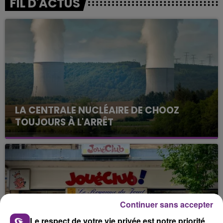
FIL D'ACTUS
LA CENTRALE NUCLÉAIRE DE CHOOZ
TOUJOURS À L'ARRÊT
Cela fait déjà une semaine que la centrale
nucléaire ardennaise est à l'arrêt. Une situation
justifiée par la sécheresse intense qui est toujours
présente.
Continuer sans accepter
Le respect de votre vie privée est notre priorité