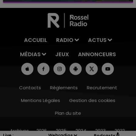
avec La Famille Champagne FM, à 8H10
ACCUEIL
RADIO
ACTUS
MÉDIAS
JEUX
ANNONCEURS
Contacts
Règlements
Recrutement
Mentions Légales
Gestion des cookies
Plan du site
19h15 - 20h00
LA RADIO POP
Archives
2026
2025
2024
2023
2022
Live :
Webradios
Podcasts