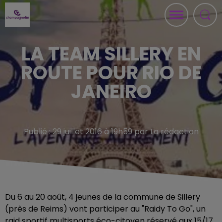
LA TEAM SILLERY EN
ROUTE POUR RIO DE
JANEIRO
Publié : 29 juillet 2016 à 19h59 par La rédaction
Du 6 au 20 août, 4 jeunes de la commune de Sillery
(près de Reims) vont participer au "Raidy To Go", un
raid sportif multisports éco-citoyen réservé aux 15/17