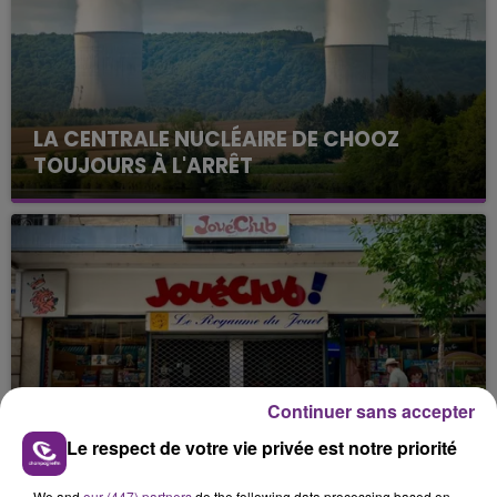
LA CENTRALE NUCLÉAIRE DE CHOOZ
TOUJOURS À L'ARRÊT
Cela fait déjà une semaine que la centrale
nucléaire ardennaise est à l'arrêt. Une situation
justifiée par la sécheresse intense qui est toujours
présente.
Continuer sans accepter
LE MAGASIN JOUÉCLUB DE REIMS FERME
SES PORTES
Le respect de votre vie privée est notre priorité
C'était l'une des institutions du centre-ville
We and
our (447) partners
do the following data processing based on