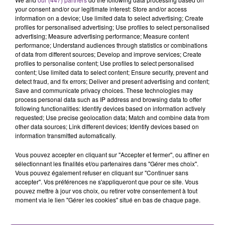
rémois. Le magasin JouéClub est contraint de
your consent and/or our legitimate interest: Store and/or access
fermer ses portes.
TITRES DIFFUSÉS
information on a device; Use limited data to select advertising; Create
profiles for personalised advertising; Use profiles to select personalised
advertising; Measure advertising performance; Measure content
performance; Understand audiences through statistics or combinations
21h19
21h19
21h16
21h16
of data from different sources; Develop and improve services; Create
profiles to personalise content; Use profiles to select personalised
content; Use limited data to select content; Ensure security, prevent and
detect fraud, and fix errors; Deliver and present advertising and content;
Save and communicate privacy choices. These technologies may
process personal data such as IP address and browsing data to offer
following functionalities: Identify devices based on information actively
requested; Use precise geolocation data; Match and combine data from
other data sources; Link different devices; Identify devices based on
information transmitted automatically.
DUA LIPA
ORIA
Vous pouvez accepter en cliquant sur "Accepter et fermer", ou affiner en
Houdini
Soiree Mondaine
sélectionnant les finalités et/ou partenaires dans "Gérer mes choix".
Vous pouvez également refuser en cliquant sur "Continuer sans
accepter". Vos préférences ne s'appliqueront que pour ce site. Vous
21h11
21h11
21h08
21h08
pouvez mettre à jour vos choix, ou retirer votre consentement à tout
moment via le lien "Gérer les cookies" situé en bas de chaque page.