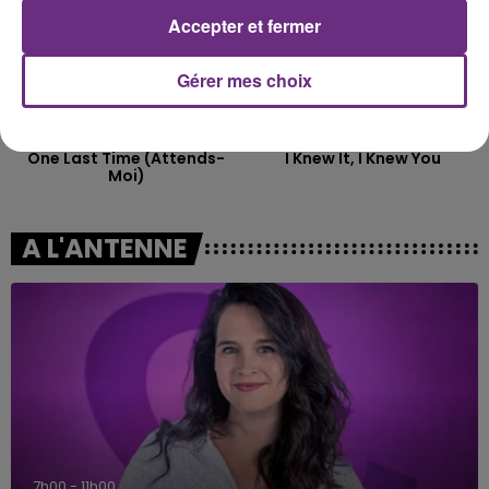
Accepter et fermer
Gérer mes choix
ARIANA GRANDE & KENDJI
TAYLOR SWIFT
One Last Time (attends-
I Knew It, I Knew You
Moi)
A L'ANTENNE
7h00 - 11h00