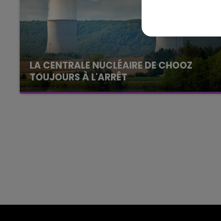
LE
6h00 - 10h00
La Famille
LA CENTRALE NUCLÉAIRE DE CHOOZ
TOUJOURS À L'ARRÊT
Cela fait déjà une semaine que la centrale
nucléaire ardennaise est à l'arrêt. Une situation
justifiée par la sécheresse intense qui est
toujours présente.