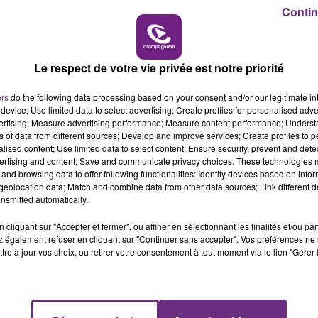
s de l'établissement, souhaite ouvrir à un public plus
6h00 - 10h00
Contin
LA FAMILLE
Le respect de votre vie privée est notre priorité
r pas dans les entreprises.
ers
do the following data processing based on your consent and/or our legitimate int
device; Use limited data to select advertising; Create profiles for personalised adver
rrière chez ses collaborateurs.
vertising; Measure advertising performance; Measure content performance; Unders
ns of data from different sources; Develop and improve services; Create profiles to 
alised content; Use limited data to select content; Ensure security, prevent and detect
ertising and content; Save and communicate privacy choices. These technologies
and browsing data to offer following functionalities: Identify devices based on infor
eolocation data; Match and combine data from other data sources; Link different de
ica@reseau.sncf.fr
.
nsmitted automatically.
cliquant sur "Accepter et fermer", ou affiner en sélectionnant les finalités et/ou pa
 également refuser en cliquant sur "Continuer sans accepter". Vos préférences ne 
tre à jour vos choix, ou retirer votre consentement à tout moment via le lien "Gérer 