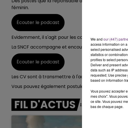
Des postes que la reponsable des ressources humaine
LE BEST OF DE LA FAMILLE
féminin.
CHAMPAGNE FM
Écouter le podcast
Evidemment, il s'agit pour les candidats d'un premie
We and
our (447) partn
access information on a 
La SNCF accompagne et encourage l'évolution de ca
select personalised ad
statistics or combinatio
profiles to select person
Écouter le podcast
Deliver and present adv
data such as IP address 
requested; Use precise g
Les CV sont à transmettre à l'adresse,
recrutement.
based on information tra
Vous pouvez également postuler sur le site
SNCF
.
Vous pouvez accepter en 
mes choix". Vous pouvez
FIL D'ACTUS
ce site. Vous pouvez met
bas de chaque page.