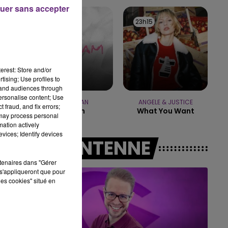
10h00 - 14h00
uer sans accepter
LE TICKET DE CAISSE
23h19
23h19
23h15
23h15
erest: Store and/or
tising; Use profiles to
tand audiences through
personalise content; Use
ED SHEERAN
ANGELE & JUSTICE
 fraud, and fix errors;
Azizam
What You Want
 may process personal
mation actively
vices; Identify devices
A L'ANTENNE
rtenaires dans "Gérer
s'appliqueront que pour
les cookies" situé en