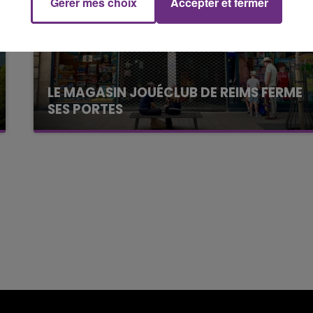
Gérer mes choix
Accepter et fermer
10h00 - 14h00
LE TICKET DE CAISSE
LE MAGASIN JOUÉCLUB DE REIMS FERME
SES PORTES
C'était l'une des institutions du centre-ville
rémois. Le magasin JouéClub est contraint de
fermer ses portes.