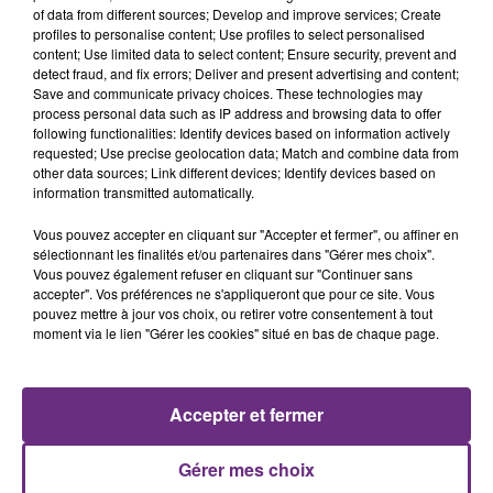
of data from different sources; Develop and improve services; Create
profiles to personalise content; Use profiles to select personalised
content; Use limited data to select content; Ensure security, prevent and
detect fraud, and fix errors; Deliver and present advertising and content;
Save and communicate privacy choices. These technologies may
process personal data such as IP address and browsing data to offer
following functionalities: Identify devices based on information actively
ANGELE & JUSTICE
ZAHO & MC SOLAAR
requested; Use precise geolocation data; Match and combine data from
What You Want
Comme Caroline
other data sources; Link different devices; Identify devices based on
information transmitted automatically.
10h04
10h04
10h00
10h00
Vous pouvez accepter en cliquant sur "Accepter et fermer", ou affiner en
sélectionnant les finalités et/ou partenaires dans "Gérer mes choix".
Vous pouvez également refuser en cliquant sur "Continuer sans
accepter". Vos préférences ne s'appliqueront que pour ce site. Vous
pouvez mettre à jour vos choix, ou retirer votre consentement à tout
moment via le lien "Gérer les cookies" situé en bas de chaque page.
Accepter et fermer
NIRVANA
SHAKIRA FEAT. BURNA BOY
Come As You Are
Dai Dai
Gérer mes choix