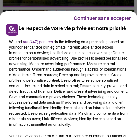
Cela fait déjà une semaine que la centrale
nucléaire ardennaise est à l'arrêt. Une situation
Continuer sans accepter
justifiée par la sécheresse intense qui est toujours
présente.
Le respect de votre vie privée est notre priorité
We and
our (447) partners
do the following data processing based on
your consent and/or our legitimate interest: Store and/or access
information on a device; Use limited data to select advertising; Create
profiles for personalised advertising; Use profiles to select personalised
advertising; Measure advertising performance; Measure content
LE MAGASIN JOUÉCLUB DE REIMS FERME
performance; Understand audiences through statistics or combinations
SES PORTES
of data from different sources; Develop and improve services; Create
profiles to personalise content; Use profiles to select personalised
C'était l'une des institutions du centre-ville
content; Use limited data to select content; Ensure security, prevent and
rémois. Le magasin JouéClub est contraint de
detect fraud, and fix errors; Deliver and present advertising and content;
fermer ses portes.
Save and communicate privacy choices. These technologies may
TITRES DIFFUSÉS
process personal data such as IP address and browsing data to offer
following functionalities: Identify devices based on information actively
requested; Use precise geolocation data; Match and combine data from
other data sources; Link different devices; Identify devices based on
22h13
22h13
22h10
22h10
information transmitted automatically.
Vous pouvez accepter en cliquant sur "Accepter et fermer", ou affiner en