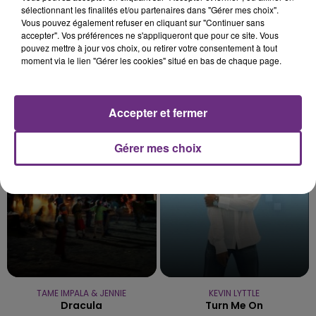
sélectionnant les finalités et/ou partenaires dans "Gérer mes choix".
Vous pouvez également refuser en cliquant sur "Continuer sans
accepter". Vos préférences ne s'appliqueront que pour ce site. Vous
pouvez mettre à jour vos choix, ou retirer votre consentement à tout
moment via le lien "Gérer les cookies" situé en bas de chaque page.
TAYLOR SWIFT
LOUANE
Accepter et fermer
Elizabeth Taylor
On Etait Beau
Gérer mes choix
22h08
22h08
22h04
22h04
TAME IMPALA & JENNIE
KEVIN LYTTLE
Dracula
Turn Me On