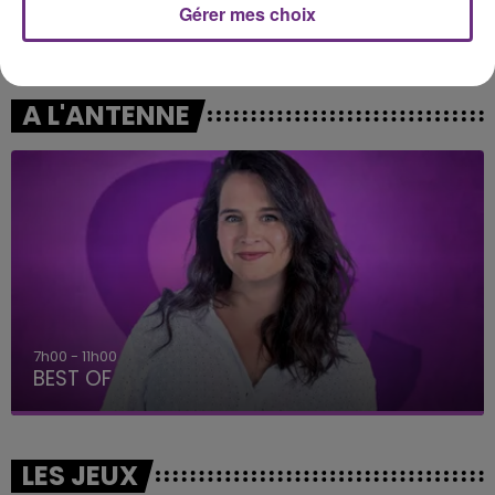
Gérer mes choix
MANON LISA
BOULEVARD DES AIRS
Le Petit Pecheur
Bruxelles
A L'ANTENNE
7h00 - 11h00
BEST OF
LES JEUX