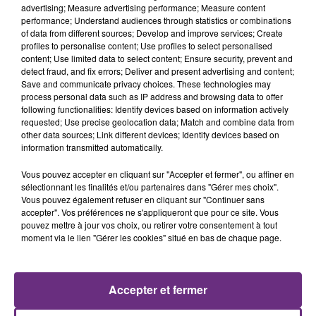
advertising; Measure advertising performance; Measure content
performance; Understand audiences through statistics or combinations
of data from different sources; Develop and improve services; Create
profiles to personalise content; Use profiles to select personalised
content; Use limited data to select content; Ensure security, prevent and
detect fraud, and fix errors; Deliver and present advertising and content;
Save and communicate privacy choices. These technologies may
process personal data such as IP address and browsing data to offer
following functionalities: Identify devices based on information actively
requested; Use precise geolocation data; Match and combine data from
other data sources; Link different devices; Identify devices based on
CHRISTOPHE MAE
ED SHEERAN
information transmitted automatically.
La Lune
Bad Habits
Vous pouvez accepter en cliquant sur "Accepter et fermer", ou affiner en
23h16
23h16
23h13
23h13
sélectionnant les finalités et/ou partenaires dans "Gérer mes choix".
Vous pouvez également refuser en cliquant sur "Continuer sans
accepter". Vos préférences ne s'appliqueront que pour ce site. Vous
pouvez mettre à jour vos choix, ou retirer votre consentement à tout
moment via le lien "Gérer les cookies" situé en bas de chaque page.
Accepter et fermer