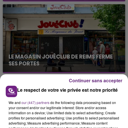
nucléaire ardennaise est à l'arrêt. Une situation
justifiée par la sécheresse intense qui est toujours
présente.
LE MAGASIN JOUÉCLUB DE REIMS FERME
SES PORTES
C'était l'une des institutions du centre-ville
rémois. Le magasin JouéClub est contraint de
Continuer sans accepter
fermer ses portes.
TITRES DIFFUSÉS
Le respect de votre vie privée est notre priorité
We and
our (447) partners
do the following data processing based on
0h20
0h20
0h17
0h17
your consent and/or our legitimate interest: Store and/or access
information on a device; Use limited data to select advertising; Create
profiles for personalised advertising; Use profiles to select personalised
advertising; Measure advertising performance; Measure content