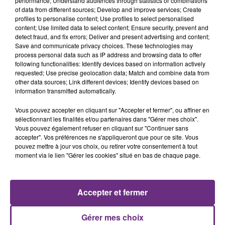
performance; Understand audiences through statistics or combinations
of data from different sources; Develop and improve services; Create
profiles to personalise content; Use profiles to select personalised
content; Use limited data to select content; Ensure security, prevent and
detect fraud, and fix errors; Deliver and present advertising and content;
Save and communicate privacy choices. These technologies may
process personal data such as IP address and browsing data to offer
following functionalities: Identify devices based on information actively
ORIA
BRITNEY SPEARS
requested; Use precise geolocation data; Match and combine data from
Soiree Mondaine
Baby One More Time
other data sources; Link different devices; Identify devices based on
information transmitted automatically.
0h13
0h13
0h10
0h10
Vous pouvez accepter en cliquant sur "Accepter et fermer", ou affiner en
sélectionnant les finalités et/ou partenaires dans "Gérer mes choix".
Vous pouvez également refuser en cliquant sur "Continuer sans
accepter". Vos préférences ne s'appliqueront que pour ce site. Vous
pouvez mettre à jour vos choix, ou retirer votre consentement à tout
moment via le lien "Gérer les cookies" situé en bas de chaque page.
Accepter et fermer
GIMS
ARIANA GRANDE
Jusqu' Ici Tout Va Bien
Hate That I Made You Love
Me
Gérer mes choix