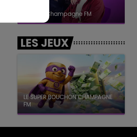
19h00 - 19h15
LA POP MACHINE - CHAMPAGNE FM
LES JEUX
LE SUPER BOUCHON CHAMPAGNE
FM
avec La Famille Champagne FM, à 8H10