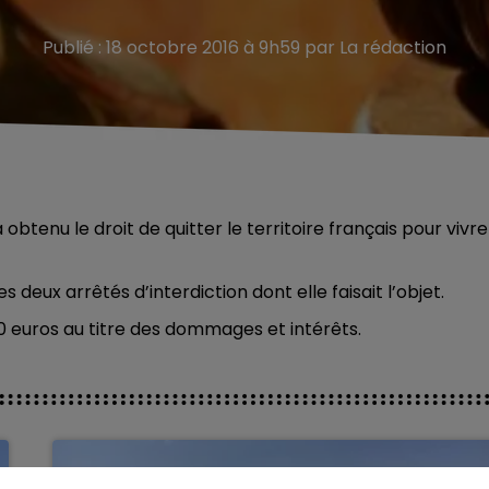
Publié : 18 octobre 2016 à 9h59 par La rédaction
obtenu le droit de quitter le territoire français pour vivre
s deux arrêtés d’interdiction dont elle faisait l’objet.
500 euros au titre des dommages et intérêts.