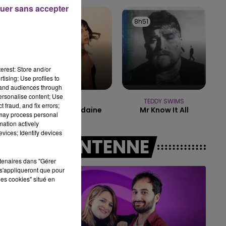
14h00 - 15h00
uer sans accepter
LA RADIO POP
8h57
8h57
8h51
8h51
erest: Store and/or
tising; Use profiles to
tand audiences through
personalise content; Use
ORIA
TEDDY SWIMS
 fraud, and fix errors;
Soiree Mondaine
Mr Know It All
 may process personal
mation actively
vices; Identify devices
A L'ANTENNE
rtenaires dans "Gérer
s'appliqueront que pour
les cookies" situé en