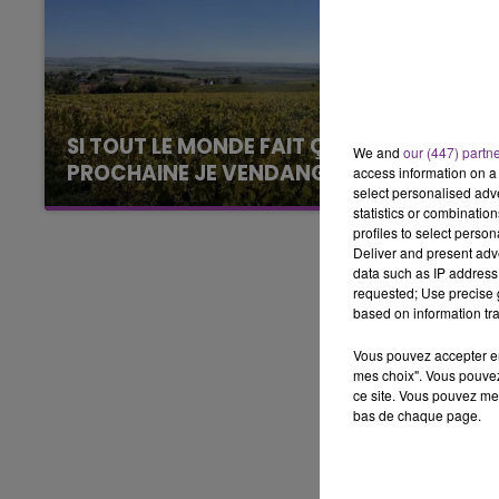
6h00 - 10h00
LA FAMILLE
SI TOUT LE MONDE FAIT ÇA, MOI L'ANNÉE
We and
our (447) partn
PROCHAINE JE VENDANGE EN...
access information on a 
select personalised ad
La vendange en Champagne a débuté ce jeudi
statistics or combinatio
6 août dans la commune de Montgueux (Aube).
profiles to select person
Du jamais vu !
Deliver and present adv
data such as IP address 
requested; Use precise g
based on information tra
Vous pouvez accepter en 
mes choix". Vous pouvez
ce site. Vous pouvez met
bas de chaque page.