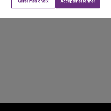
Gérer mes choix
Accepter et fermer
15h00 - 19h00
Le Club Champagne FM