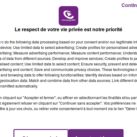
10h00 - 14h00
Contin
LE TICKET DE CAISSE
Le respect de votre vie privée est notre priorité
L'INSPECTION DU TRAVAIL RAPPELLE À
ers
do the following data processing based on your consent and/or our legitimate int
L'ORDRE SUR LES CONDITIONS DE...
device; Use limited data to select advertising; Create profiles for personalised adver
vertising; Measure advertising performance; Measure content performance; Unders
Alors que les dates de début des vendange
ns of data from different sources; Develop and improve services; Create profiles to 
2026 s'est avéré être plus précoce que prévu,
alised content; Use limited data to select content; Ensure security, prevent and detect
l'inspection du Travail en profite pour rappeler
ertising and content; Save and communicate privacy choices. These technologies
and browsing data to offer following functionalities: Identify devices based on infor
les conditions de...
eolocation data; Match and combine data from other data sources; Link different de
nsmitted automatically.
cliquant sur "Accepter et fermer", ou affiner en sélectionnant les finalités et/ou pa
 également refuser en cliquant sur "Continuer sans accepter". Vos préférences ne 
tre à jour vos choix, ou retirer votre consentement à tout moment via le lien "Gérer 