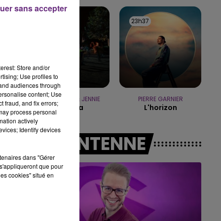
10h00 - 14h00
uer sans accepter
LE TICKET DE CAISSE
23h39
23h39
23h37
23h37
erest: Store and/or
tising; Use profiles to
tand audiences through
personalise content; Use
TAME IMPALA & JENNIE
PIERRE GARNIER
 fraud, and fix errors;
Dracula
L'horizon
 may process personal
mation actively
vices; Identify devices
A L'ANTENNE
rtenaires dans "Gérer
s'appliqueront que pour
les cookies" situé en