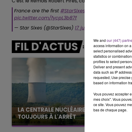
C’est le Rémois Robert Pirès, capitaine des tricolores
LE BEST OF DE LA FAMILLE
CHAMPAGNE FM
France are the first
#StarSixes
Champions. Here's
pic.twitter.com/fycpL3b87f
— Star Sixes (@StarSixes)
17 juillet 2017
We and
our (447) partn
FIL D'ACTUS
access information on a 
select personalised ad
statistics or combinatio
profiles to select person
Deliver and present adv
data such as IP address 
requested; Use precise g
based on information tra
Vous pouvez accepter en 
mes choix". Vous pouvez
ce site. Vous pouvez met
LA CENTRALE NUCLÉAIRE DE CHOOZ
bas de chaque page.
TOUJOURS À L'ARRÊT
Cela fait déjà une semaine que la centrale
nucléaire ardennaise est à l'arrêt. Une situation