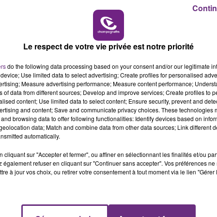
, qui a soulevé le trophée à la fin de la rencontre.
6h00 - 10h00
Contin
LA FAMILLE
 how they did it!�x!Èx!Èx� �x�
Le respect de votre vie privée est notre priorité
ers
do the following data processing based on your consent and/or our legitimate int
device; Use limited data to select advertising; Create profiles for personalised adver
vertising; Measure advertising performance; Measure content performance; Unders
ns of data from different sources; Develop and improve services; Create profiles to 
alised content; Use limited data to select content; Ensure security, prevent and detect
ertising and content; Save and communicate privacy choices. These technologies
and browsing data to offer following functionalities: Identify devices based on infor
eolocation data; Match and combine data from other data sources; Link different de
nsmitted automatically.
cliquant sur "Accepter et fermer", ou affiner en sélectionnant les finalités et/ou pa
 également refuser en cliquant sur "Continuer sans accepter". Vos préférences ne 
tre à jour vos choix, ou retirer votre consentement à tout moment via le lien "Gérer 
LE MAGASIN JOUÉCLUB DE REIMS FERME
SES PORTES
C'était l'une des institutions du centre-ville
rémois. Le magasin JouéClub est contraint de