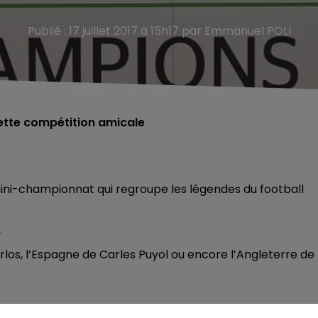
Publié : 17 juillet 2017 à 15h17 par Emmanuel POLI
ette compétition amicale
 mini-championnat qui regroupe les légendes du football
.
rlos, l’Espagne de Carles Puyol ou encore l’Angleterre de