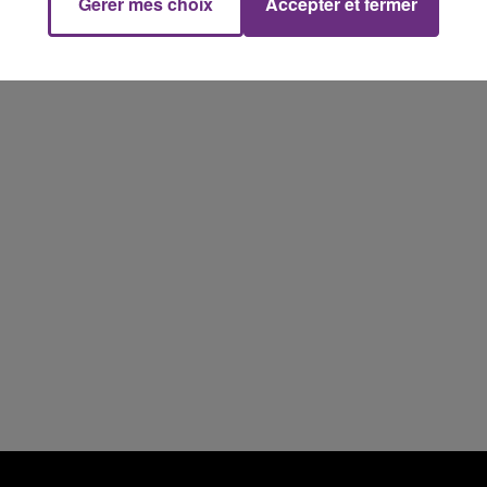
Gérer mes choix
Accepter et fermer
fermer ses portes.
10h00 - 14h00
LE TICKET DE CAISSE