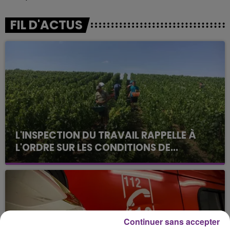
FIL D'ACTUS
L'INSPECTION DU TRAVAIL RAPPELLE À
L'ORDRE SUR LES CONDITIONS DE...
Alors que les dates de début des vendange 2026
s'est avéré être plus précoce que prévu,
l'inspection du Travail en profite pour rappeler
les conditions de...
Continuer sans accepter