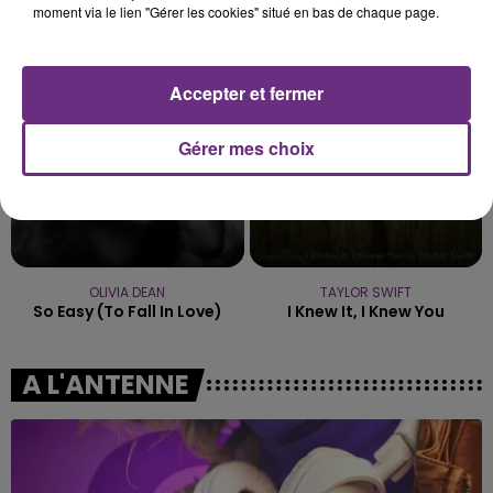
moment via le lien "Gérer les cookies" situé en bas de chaque page.
Fever Dream
La Traversee
15h26
15h26
15h23
15h23
Accepter et fermer
Gérer mes choix
OLIVIA DEAN
TAYLOR SWIFT
So Easy (to Fall In Love)
I Knew It, I Knew You
A L'ANTENNE