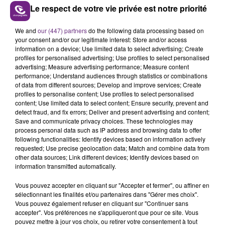
Le respect de votre vie privée est notre priorité
We and
our (447) partners
do the following data processing based on
UN FEU DE REMORQUE BLOQUE LA
your consent and/or our legitimate interest: Store and/or access
CIRCULATION DANS LES ARDENNES
information on a device; Use limited data to select advertising; Create
Un feu de remorque s'est déclaré ce mercredi en
profiles for personalised advertising; Use profiles to select personalised
advertising; Measure advertising performance; Measure content
fin de matinée sur l'A34.
performance; Understand audiences through statistics or combinations
of data from different sources; Develop and improve services; Create
TITRES DIFFUSÉS
profiles to personalise content; Use profiles to select personalised
content; Use limited data to select content; Ensure security, prevent and
detect fraud, and fix errors; Deliver and present advertising and content;
15h36
15h36
15h29
15h29
Save and communicate privacy choices. These technologies may
process personal data such as IP address and browsing data to offer
following functionalities: Identify devices based on information actively
requested; Use precise geolocation data; Match and combine data from
other data sources; Link different devices; Identify devices based on
information transmitted automatically.
Vous pouvez accepter en cliquant sur "Accepter et fermer", ou affiner en
sélectionnant les finalités et/ou partenaires dans "Gérer mes choix".
Vous pouvez également refuser en cliquant sur "Continuer sans
accepter". Vos préférences ne s'appliqueront que pour ce site. Vous
pouvez mettre à jour vos choix, ou retirer votre consentement à tout
ALEX WARREN
TRYO