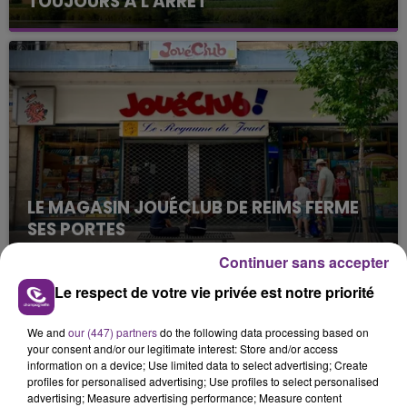
TOUJOURS À L'ARRÊT
Cela fait déjà une semaine que la centrale
nucléaire ardennaise est à l'arrêt. Une situation
justifiée par la sécheresse intense qui est toujours
présente.
LE MAGASIN JOUÉCLUB DE REIMS FERME
SES PORTES
C'était l'une des institutions du centre-ville
Continuer sans accepter
rémois. Le magasin JouéClub est contraint de
Le respect de votre vie privée est notre priorité
fermer ses portes.
TITRES DIFFUSÉS
We and
our (447) partners
do the following data processing based on
your consent and/or our legitimate interest: Store and/or access
information on a device; Use limited data to select advertising; Create
21h50
21h50
21h47
21h47
profiles for personalised advertising; Use profiles to select personalised
advertising; Measure advertising performance; Measure content