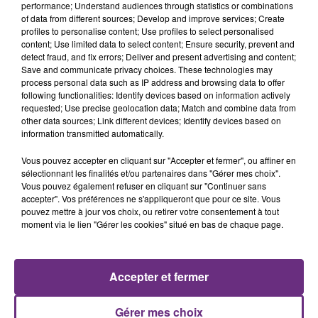
performance; Understand audiences through statistics or combinations
of data from different sources; Develop and improve services; Create
profiles to personalise content; Use profiles to select personalised
content; Use limited data to select content; Ensure security, prevent and
detect fraud, and fix errors; Deliver and present advertising and content;
Save and communicate privacy choices. These technologies may
process personal data such as IP address and browsing data to offer
following functionalities: Identify devices based on information actively
requested; Use precise geolocation data; Match and combine data from
PORTUGAL THE MAN
JUNGELI & EMMA
other data sources; Link different devices; Identify devices based on
Feel It Still
Juste Un Peu
information transmitted automatically.
21h43
21h43
21h40
21h40
Vous pouvez accepter en cliquant sur "Accepter et fermer", ou affiner en
sélectionnant les finalités et/ou partenaires dans "Gérer mes choix".
Vous pouvez également refuser en cliquant sur "Continuer sans
accepter". Vos préférences ne s'appliqueront que pour ce site. Vous
pouvez mettre à jour vos choix, ou retirer votre consentement à tout
moment via le lien "Gérer les cookies" situé en bas de chaque page.
Accepter et fermer
DESTINY'S CHILD
CHRISTOPHE MAE
Gérer mes choix
Say My Name
La Lune