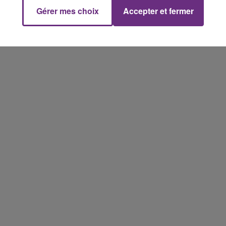
conviés !
Gérer mes choix
Accepter et fermer
19h00 - 19h15
LA POP MACHINE - CHAMPAGNE FM