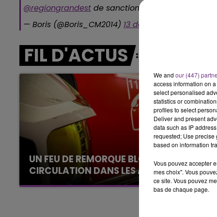
@regiongrandest
de sanctionner financièrement
14h00 - 15h00
— Boris (@Boris_CM2014)
13 décembre 2017
LA RADIO POP
FIL D'ACTUS
We and
our (447) partn
access information on a 
select personalised ad
statistics or combinatio
profiles to select person
Deliver and present adv
data such as IP address 
requested; Use precise g
based on information tra
UN FEU DE REMORQUE BLOQUE LA
Vous pouvez accepter en 
CIRCULATION DANS LES ARDENNES
mes choix". Vous pouvez
ce site. Vous pouvez met
Un feu de remorque s'est déclaré ce mercredi
bas de chaque page.
en fin de matinée sur l'A34.