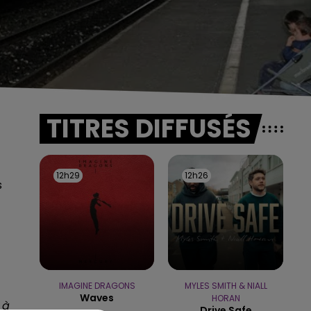
TITRES DIFFUSÉS
12h29
12h29
12h26
12h26
s
IMAGINE DRAGONS
MYLES SMITH & NIALL
Waves
HORAN
 à
Drive Safe