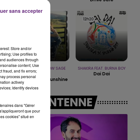
uer sans accepter
19h00 - 19h15
LA POP MACHINE - CHAMPAGNE FM
12h23
12h23
12h20
12h20
erest: Store and/or
tising; Use profiles to
tand audiences through
personalise content; Use
P!NK FEAT. WILLOW SAGE
SHAKIRA FEAT. BURNA BOY
 fraud, and fix errors;
Dai Dai
HART
 may process personal
Cover Me In Sunshine
mation actively
vices; Identify devices
A L'ANTENNE
rtenaires dans "Gérer
s'appliqueront que pour
les cookies" situé en