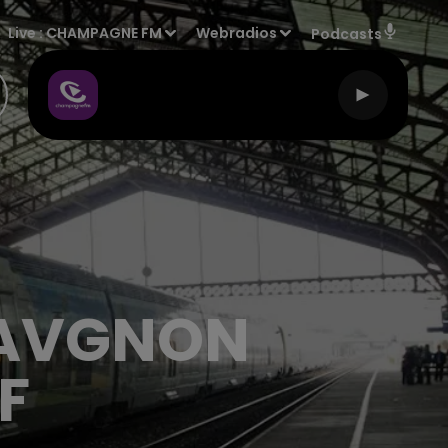
Live :
CHAMPAGNE FM
Webradios
Podcasts
RAVGNON
F