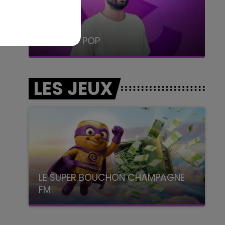
19h15 - 20h00
LA RADIO POP
LES JEUX
LE SUPER BOUCHON CHAMPAGNE
FM
avec La Famille Champagne FM, à 8H10