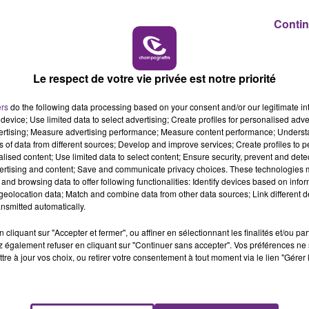
@SNCF
.
pic.twitter.com/X2tA97DCiY
Contin
15h00 - 19h00
LE CLUB CHAMPAGNE FM
Le respect de votre vie privée est notre priorité
ers
do the following data processing based on your consent and/or our legitimate int
device; Use limited data to select advertising; Create profiles for personalised adver
vertising; Measure advertising performance; Measure content performance; Unders
ns of data from different sources; Develop and improve services; Create profiles to 
alised content; Use limited data to select content; Ensure security, prevent and detect
ertising and content; Save and communicate privacy choices. These technologies
and browsing data to offer following functionalities: Identify devices based on infor
eolocation data; Match and combine data from other data sources; Link different de
nsmitted automatically.
VENEZ FÊTER CE WEEK-END
cliquant sur "Accepter et fermer", ou affiner en sélectionnant les finalités et/ou pa
L'ANNIVERSAIRE DE WOINIC
 également refuser en cliquant sur "Continuer sans accepter". Vos préférences ne 
tre à jour vos choix, ou retirer votre consentement à tout moment via le lien "Gérer 
Ce samedi 8 août sera un grand jour :
l'anniversaire du plus gros sanglier du monde.
Une fête est donc organisée et vous êtes tous