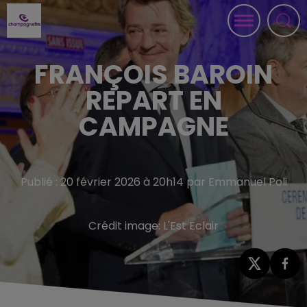
FRANÇOIS BAROIN
REPART EN
CAMPAGNE
Publié : 20 février 2026 à 20h14 par Emmanuel Poli
Crédit image:
L'Est Eclair