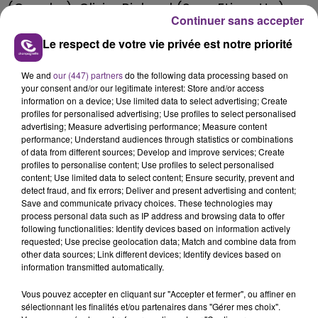
(Gauche), Olivier Richard (Sans Etiquette),
Continuer sans accepter
Pierre Brochet (Rassemblement National),
Le respect de votre vie privée est notre priorité
Pauline Reichling Lutte Ouvrière), Pierre
Philippe (Sans Etiquette), Sarah Fraincart (La
We and
our (447) partners
do the following data processing based on
France Insoumise) et Jean-Christophe
your consent and/or our legitimate interest: Store and/or access
information on a device; Use limited data to select advertising; Create
Letierce (Reconquête).
profiles for personalised advertising; Use profiles to select personalised
advertising; Measure advertising performance; Measure content
performance; Understand audiences through statistics or combinations
of data from different sources; Develop and improve services; Create
profiles to personalise content; Use profiles to select personalised
content; Use limited data to select content; Ensure security, prevent and
detect fraud, and fix errors; Deliver and present advertising and content;
FIL D'ACTU
Save and communicate privacy choices. These technologies may
process personal data such as IP address and browsing data to offer
following functionalities: Identify devices based on information actively
requested; Use precise geolocation data; Match and combine data from
other data sources; Link different devices; Identify devices based on
information transmitted automatically.
Vous pouvez accepter en cliquant sur "Accepter et fermer", ou affiner en
sélectionnant les finalités et/ou partenaires dans "Gérer mes choix".