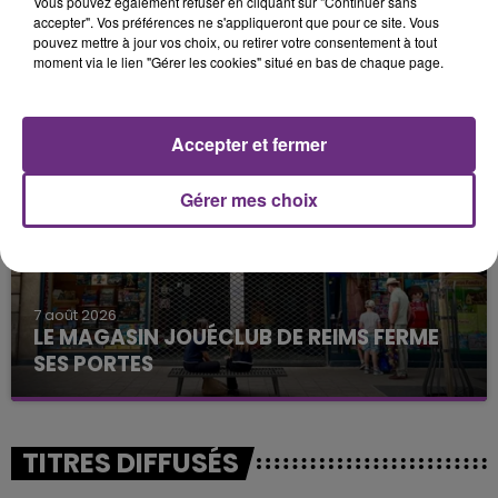
Vous pouvez également refuser en cliquant sur "Continuer sans
accepter". Vos préférences ne s'appliqueront que pour ce site. Vous
7 août 2026
pouvez mettre à jour vos choix, ou retirer votre consentement à tout
LA CENTRALE NUCLÉAIRE DE CHOOZ
moment via le lien "Gérer les cookies" situé en bas de chaque page.
TOUJOURS À L'ARRÊT
Cela fait déjà une semaine que la centrale
nucléaire ardennaise est à l'arrêt. Une situation
Accepter et fermer
justifiée par la sécheresse intense qui est toujours
présente.
Gérer mes choix
7 août 2026
LE MAGASIN JOUÉCLUB DE REIMS FERME
SES PORTES
C'était l'une des institutions du centre-ville
rémois. Le magasin JouéClub est contraint de
fermer ses portes.
TITRES DIFFUSÉS