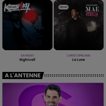
19h45
19h45
19h42
19h42
KAVINSKY
CHRISTOPHE MAE
Nightcall
La Lune
A L'ANTENNE