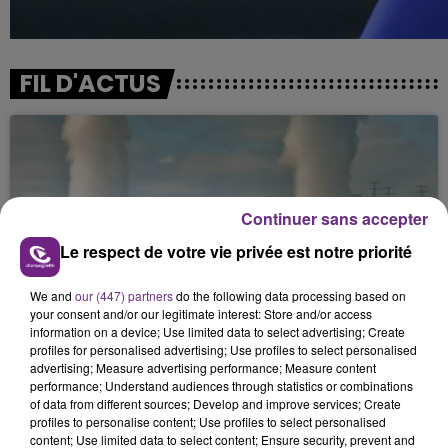
FIL D'ACTUS
Continuer sans accepter
Le respect de votre vie privée est notre priorité
LA CENTRALE NUCLÉAIRE DE CHOOZ
We and
our (447) partners
do the following data processing based on
your consent and/or our legitimate interest: Store and/or access
TOUJOURS À L'ARRÊT
information on a device; Use limited data to select advertising; Create
Cela fait déjà une semaine que la centrale
profiles for personalised advertising; Use profiles to select personalised
advertising; Measure advertising performance; Measure content
nucléaire ardennaise est à l'arrêt. Une situation
performance; Understand audiences through statistics or combinations
justifiée par la sécheresse intense qui est toujours
of data from different sources; Develop and improve services; Create
présente.
profiles to personalise content; Use profiles to select personalised
content; Use limited data to select content; Ensure security, prevent and