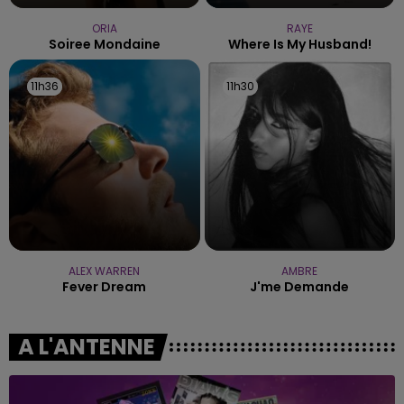
ORIA
RAYE
Soiree Mondaine
Where Is My Husband!
11h36
11h36
11h30
11h30
ALEX WARREN
AMBRE
Fever Dream
J'me Demande
A L'ANTENNE