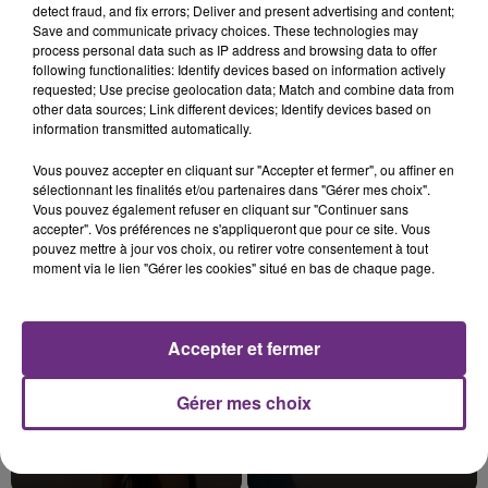
detect fraud, and fix errors; Deliver and present advertising and content;
Save and communicate privacy choices. These technologies may
process personal data such as IP address and browsing data to offer
following functionalities: Identify devices based on information actively
requested; Use precise geolocation data; Match and combine data from
LE MAGASIN JOUÉCLUB DE REIMS FERME
other data sources; Link different devices; Identify devices based on
information transmitted automatically.
SES PORTES
C'était l'une des institutions du centre-ville
Vous pouvez accepter en cliquant sur "Accepter et fermer", ou affiner en
rémois. Le magasin JouéClub est contraint de
sélectionnant les finalités et/ou partenaires dans "Gérer mes choix".
Vous pouvez également refuser en cliquant sur "Continuer sans
fermer ses portes.
TITRES DIFFUSÉS
accepter". Vos préférences ne s'appliqueront que pour ce site. Vous
pouvez mettre à jour vos choix, ou retirer votre consentement à tout
moment via le lien "Gérer les cookies" situé en bas de chaque page.
11h41
11h41
11h39
11h39
Accepter et fermer
Gérer mes choix