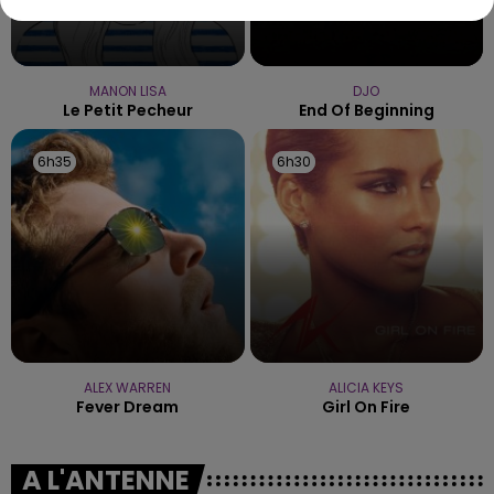
MANON LISA
DJO
Le Petit Pecheur
End Of Beginning
6h35
6h35
6h30
6h30
ALEX WARREN
ALICIA KEYS
Fever Dream
Girl On Fire
A L'ANTENNE