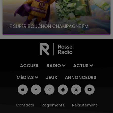
LE SUPER BOUCHON CHAMPAGNE FM
avec La Famille Champagne FM, à 8H10
ACCUEIL
RADIO
ACTUS
MÉDIAS
JEUX
ANNONCEURS
Contacts
Règlements
Recrutement