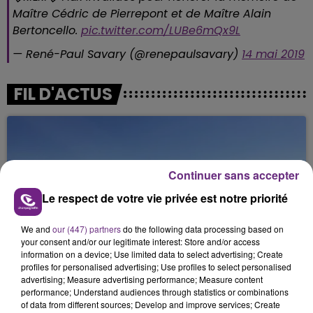
Maître Cédric de Pierrepont et de Maître Alain
Bertoncello.
pic.twitter.com/LUBe6mQx9L
— René-Paul Savary (@renepaulsavary)
14 mai 2019
FIL D'ACTUS
Continuer sans accepter
Le respect de votre vie privée est notre priorité
We and
our (447) partners
do the following data processing based on
SI TOUT LE MONDE FAIT ÇA, MOI L'ANNÉE
your consent and/or our legitimate interest: Store and/or access
information on a device; Use limited data to select advertising; Create
PROCHAINE JE VENDANGE EN...
profiles for personalised advertising; Use profiles to select personalised
La vendange en Champagne a débuté ce jeudi 6
advertising; Measure advertising performance; Measure content
performance; Understand audiences through statistics or combinations
août dans la commune de Montgueux (Aube). Du
of data from different sources; Develop and improve services; Create
jamais vu !