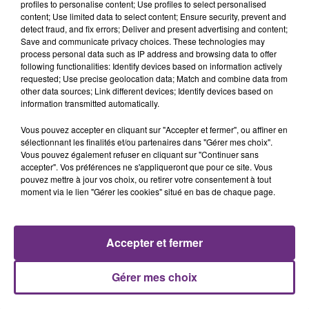
profiles to personalise content; Use profiles to select personalised
content; Use limited data to select content; Ensure security, prevent and
detect fraud, and fix errors; Deliver and present advertising and content;
Save and communicate privacy choices. These technologies may
process personal data such as IP address and browsing data to offer
following functionalities: Identify devices based on information actively
requested; Use precise geolocation data; Match and combine data from
other data sources; Link different devices; Identify devices based on
L'INSPECTION DU TRAVAIL RAPPELLE À
information transmitted automatically.
L'ORDRE SUR LES CONDITIONS DE...
Vous pouvez accepter en cliquant sur "Accepter et fermer", ou affiner en
Alors que les dates de début des vendange 2026
sélectionnant les finalités et/ou partenaires dans "Gérer mes choix".
s'est avéré être plus précoce que prévu,
Vous pouvez également refuser en cliquant sur "Continuer sans
accepter". Vos préférences ne s'appliqueront que pour ce site. Vous
l'inspection du Travail en profite pour rappeler
TITRES DIFFUSÉS
pouvez mettre à jour vos choix, ou retirer votre consentement à tout
les conditions de...
moment via le lien "Gérer les cookies" situé en bas de chaque page.
6h40
6h40
6h38
6h38
Accepter et fermer
Gérer mes choix