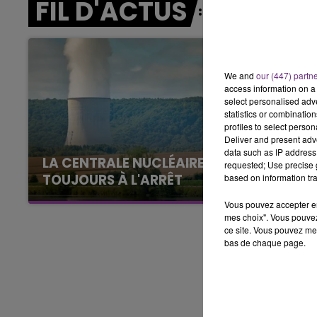
FIL D'ACTUS
7h00 - 11h00
BEST OF
We and
our (447) partn
access information on a 
select personalised ad
statistics or combinatio
profiles to select person
Deliver and present adv
data such as IP address 
LA CENTRALE NUCLÉAIRE DE CHOOZ
requested; Use precise g
TOUJOURS À L'ARRÊT
based on information tra
Cela fait déjà une semaine que la centrale
Vous pouvez accepter en 
nucléaire ardennaise est à l'arrêt. Une situation
mes choix". Vous pouvez
ce site. Vous pouvez met
justifiée par la sécheresse intense qui est
bas de chaque page.
toujours présente.
11h00 - 16h00
Le week-end Champagne 