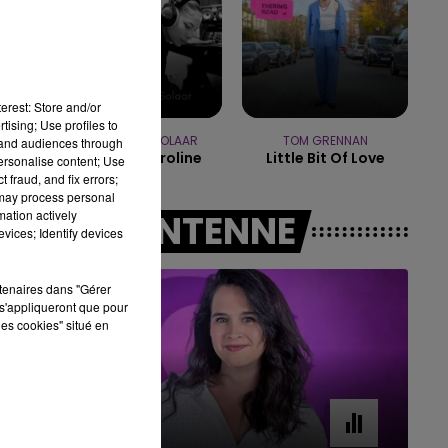
16h00 - 20h00
LE WEEK-END CHAMPAGNE FM
erest: Store and/or
tising; Use profiles to
ZAHO & MC SOLAAR
TOM GRENNAN
tand audiences through
Comme Caroline
Little Bit Of Love
personalise content; Use
 fraud, and fix errors;
 may process personal
mation actively
A L'ANTENNE
vices; Identify devices
rtenaires dans "Gérer
s'appliqueront que pour
les cookies" situé en
7h00 - 11h00
BEST OF