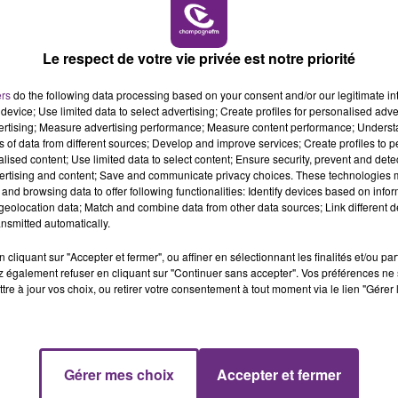
11h00 - 16h00
LE WEEK-END CHAMPAGNE FM
Le respect de votre vie privée est notre priorité
ers
do the following data processing based on your consent and/or our legitimate int
device; Use limited data to select advertising; Create profiles for personalised adver
vertising; Measure advertising performance; Measure content performance; Unders
ns of data from different sources; Develop and improve services; Create profiles to 
alised content; Use limited data to select content; Ensure security, prevent and detect
ertising and content; Save and communicate privacy choices. These technologies
and browsing data to offer following functionalities: Identify devices based on infor
LE MAGASIN JOUÉCLUB DE REIMS FERME
eolocation data; Match and combine data from other data sources; Link different de
SES PORTES
nsmitted automatically.
C'était l'une des institutions du centre-ville
cliquant sur "Accepter et fermer", ou affiner en sélectionnant les finalités et/ou pa
rémois. Le magasin JouéClub est contraint de
 également refuser en cliquant sur "Continuer sans accepter". Vos préférences ne 
tre à jour vos choix, ou retirer votre consentement à tout moment via le lien "Gérer 
fermer ses portes.
16h00 - 20h00
Gérer mes choix
Accepter et fermer
FM
Le Week-end Champagne FM