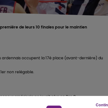
première de leurs 10 finales pour le maintien
urs ardennais occupent la 17è place (avant-dernière) du
 1er non relégable.
eneur américain ne jouait plus en Pro B.
Contin