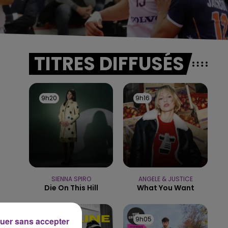
TITRES DIFFUSÉS
9h20
9h20
9h16
9h16
SIENNA SPIRO
ANGELE & JUSTICE
Die On This Hill
What You Want
9h08
9h08
9h05
9h05
uer sans accepter