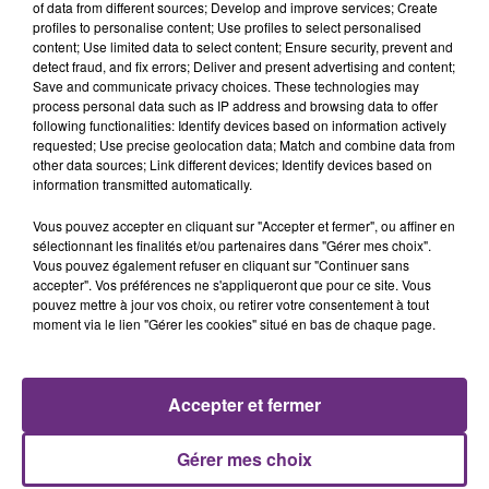
of data from different sources; Develop and improve services; Create
profiles to personalise content; Use profiles to select personalised
content; Use limited data to select content; Ensure security, prevent and
detect fraud, and fix errors; Deliver and present advertising and content;
Save and communicate privacy choices. These technologies may
process personal data such as IP address and browsing data to offer
following functionalities: Identify devices based on information actively
KATY PERRY
TEDDY SWIMS
requested; Use precise geolocation data; Match and combine data from
Hot N' Cold
Mr Know It All
other data sources; Link different devices; Identify devices based on
information transmitted automatically.
7h55
7h55
7h52
7h52
Vous pouvez accepter en cliquant sur "Accepter et fermer", ou affiner en
sélectionnant les finalités et/ou partenaires dans "Gérer mes choix".
Vous pouvez également refuser en cliquant sur "Continuer sans
accepter". Vos préférences ne s'appliqueront que pour ce site. Vous
pouvez mettre à jour vos choix, ou retirer votre consentement à tout
moment via le lien "Gérer les cookies" situé en bas de chaque page.
Accepter et fermer
INDOCHINE
SIENNA SPIRO
Les Nouveaux Soleils
Die On This Hill
Gérer mes choix