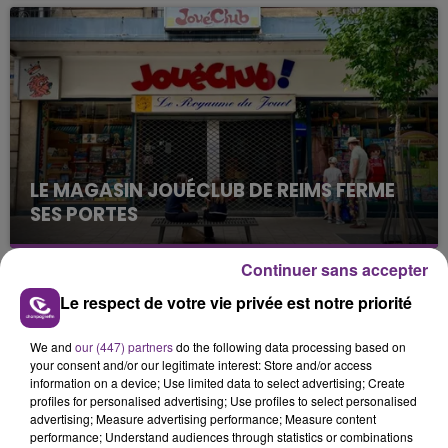
nucléaire ardennaise est à l'arrêt. Une situation
justifiée par la sécheresse intense qui est toujours
présente.
LE MAGASIN JOUÉCLUB DE REIMS FERME
SES PORTES
C'était l'une des institutions du centre-ville
rémois. Le magasin JouéClub est contraint de
Continuer sans accepter
fermer ses portes.
TITRES DIFFUSÉS
Le respect de votre vie privée est notre priorité
We and
our (447) partners
do the following data processing based on
8h02
8h02
7h59
7h59
your consent and/or our legitimate interest: Store and/or access
information on a device; Use limited data to select advertising; Create
profiles for personalised advertising; Use profiles to select personalised
advertising; Measure advertising performance; Measure content
performance; Understand audiences through statistics or combinations