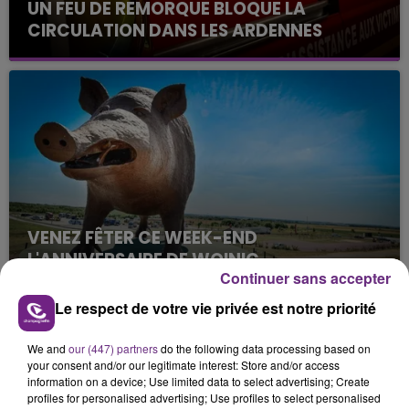
UN FEU DE REMORQUE BLOQUE LA
CIRCULATION DANS LES ARDENNES
Un feu de remorque s'est déclaré ce mercredi en
fin de matinée sur l'A34.
VENEZ FÊTER CE WEEK-END
L'ANNIVERSAIRE DE WOINIC
Continuer sans accepter
Ce samedi 8 août sera un grand jour :
l'anniversaire du plus gros sanglier du monde.
Le respect de votre vie privée est notre priorité
Une fête est donc organisée et vous êtes tous
TITRES DIFFUSÉS
conviés !
We and
our (447) partners
do the following data processing based on
your consent and/or our legitimate interest: Store and/or access
information on a device; Use limited data to select advertising; Create
10h35
10h35
10h30
10h30
profiles for personalised advertising; Use profiles to select personalised