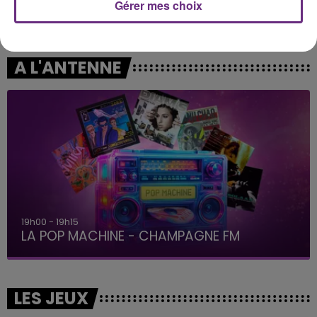
Gérer mes choix
ORIA
DJ SNAKE FEAT. JUSTIN BIEBER
Soiree Mondaine
Let Me Love You
A L'ANTENNE
19h15 - 20h00
LA RADIO POP
LES JEUX