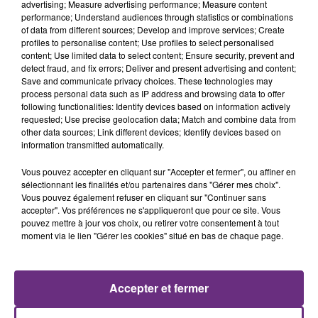
advertising; Measure advertising performance; Measure content
performance; Understand audiences through statistics or combinations
of data from different sources; Develop and improve services; Create
profiles to personalise content; Use profiles to select personalised
content; Use limited data to select content; Ensure security, prevent and
detect fraud, and fix errors; Deliver and present advertising and content;
Save and communicate privacy choices. These technologies may
process personal data such as IP address and browsing data to offer
following functionalities: Identify devices based on information actively
requested; Use precise geolocation data; Match and combine data from
other data sources; Link different devices; Identify devices based on
JEREMY FREROT
MARK AMBOR
information transmitted automatically.
Frerot
Belong Together
Vous pouvez accepter en cliquant sur "Accepter et fermer", ou affiner en
10h27
10h27
10h23
10h23
sélectionnant les finalités et/ou partenaires dans "Gérer mes choix".
Vous pouvez également refuser en cliquant sur "Continuer sans
accepter". Vos préférences ne s'appliqueront que pour ce site. Vous
pouvez mettre à jour vos choix, ou retirer votre consentement à tout
moment via le lien "Gérer les cookies" situé en bas de chaque page.
Accepter et fermer