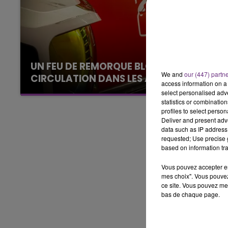
14h00 - 15h00
LA RADIO POP
UN FEU DE REMORQUE BLOQUE LA
We and
our (447) partn
CIRCULATION DANS LES ARDENNES
access information on a 
Un feu de remorque s'est déclaré ce mercredi
select personalised ad
statistics or combinatio
en fin de matinée sur l'A34.
profiles to select person
Deliver and present adv
data such as IP address 
requested; Use precise g
based on information tra
Vous pouvez accepter en 
mes choix". Vous pouvez
ce site. Vous pouvez met
bas de chaque page.