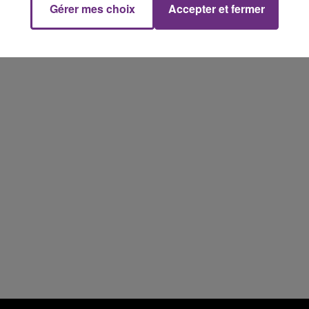
Gérer mes choix
Accepter et fermer
19h00 - 19h15
LA POP MACHINE - CHAMPAGNE FM