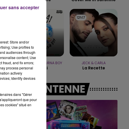
uer sans accepter
19h00 - 19h15
12h20
12h20
12h17
12h17
LA POP MACHINE - CHAMPAGNE FM
erest: Store and/or
tising; Use profiles to
tand audiences through
personalise content; Use
 fraud, and fix errors;
SHAKIRA FEAT. BURNA BOY
JECK & CARLA
Dai Dai
La Recette
 may process personal
mation actively
vices; Identify devices
A L'ANTENNE
rtenaires dans "Gérer
s'appliqueront que pour
les cookies" situé en