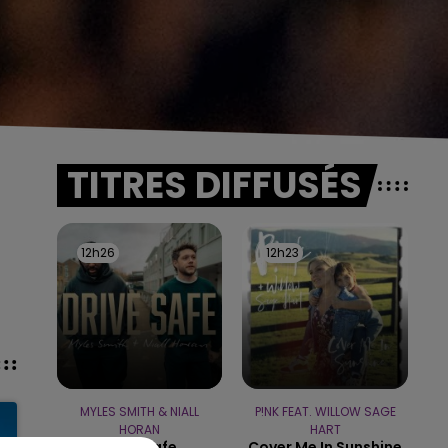
TITRES DIFFUSÉS
12h26
12h26
12h23
12h23
MYLES SMITH & NIALL
P!NK FEAT. WILLOW SAGE
HORAN
HART
Drive Safe
Cover Me In Sunshine