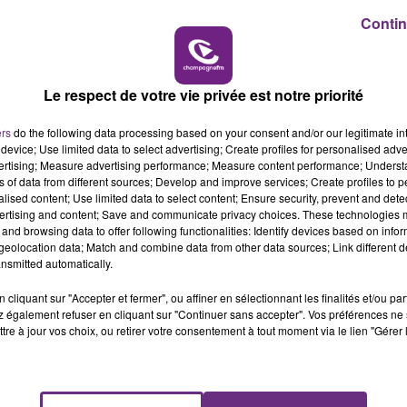
Contin
15h00 - 19h00
LE CLUB CHAMPAGNE FM
Le respect de votre vie privée est notre priorité
VENEZ FÊTER CE WEEK-END
ers
do the following data processing based on your consent and/or our legitimate int
L'ANNIVERSAIRE DE WOINIC
device; Use limited data to select advertising; Create profiles for personalised adver
Ce samedi 8 août sera un grand jour :
vertising; Measure advertising performance; Measure content performance; Unders
ns of data from different sources; Develop and improve services; Create profiles to 
l'anniversaire du plus gros sanglier du monde.
alised content; Use limited data to select content; Ensure security, prevent and detect
Une fête est donc organisée et vous êtes tous
ertising and content; Save and communicate privacy choices. These technologies
conviés !
and browsing data to offer following functionalities: Identify devices based on infor
eolocation data; Match and combine data from other data sources; Link different de
nsmitted automatically.
cliquant sur "Accepter et fermer", ou affiner en sélectionnant les finalités et/ou pa
 également refuser en cliquant sur "Continuer sans accepter". Vos préférences ne 
tre à jour vos choix, ou retirer votre consentement à tout moment via le lien "Gérer 