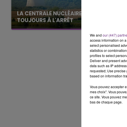
10h00 - 14h00
LA CENTRALE NUCLÉAIRE DE CHOOZ
LE TICKET DE CAISSE
TOUJOURS À L'ARRÊT
Cela fait déjà une semaine que la centrale
nucléaire ardennaise est à l'arrêt. Une situation
We and
our (447) partn
access information on a 
justifiée par la sécheresse intense qui est
select personalised ad
toujours présente.
statistics or combinatio
profiles to select person
Deliver and present adv
data such as IP address 
requested; Use precise g
based on information tra
Vous pouvez accepter en 
mes choix". Vous pouvez
ce site. Vous pouvez met
bas de chaque page.
14h00 - 15h00