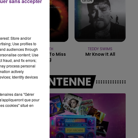
13h38
13h38
13h34
13h34
uer sans accepter
15h00 - 19h00
LE CLUB CHAMPAGNE FM
erest: Store and/or
tising; Use profiles to
AEROSMITH
TEDDY SWIMS
tand audiences through
I Don't Want To Miss
Mr Know It All
personalise content; Use
A Thing
 fraud, and fix errors;
 may process personal
mation actively
A L'ANTENNE
vices; Identify devices
rtenaires dans "Gérer
s'appliqueront que pour
les cookies" situé en
19h00 - 19h15