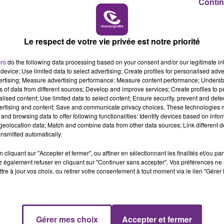
Contin
14h00 - 15h00
LE MAGASIN JOUÉCLUB DE REIMS FERME
LA RADIO POP
SES PORTES
Le respect de votre vie privée est notre priorité
C'était l'une des institutions du centre-ville
rémois. Le magasin JouéClub est contraint de
ers
do the following data processing based on your consent and/or our legitimate int
device; Use limited data to select advertising; Create profiles for personalised adver
fermer ses portes.
vertising; Measure advertising performance; Measure content performance; Unders
ns of data from different sources; Develop and improve services; Create profiles to 
alised content; Use limited data to select content; Ensure security, prevent and detect
ertising and content; Save and communicate privacy choices. These technologies
and browsing data to offer following functionalities: Identify devices based on infor
eolocation data; Match and combine data from other data sources; Link different de
nsmitted automatically.
cliquant sur "Accepter et fermer", ou affiner en sélectionnant les finalités et/ou pa
 également refuser en cliquant sur "Continuer sans accepter". Vos préférences ne 
tre à jour vos choix, ou retirer votre consentement à tout moment via le lien "Gérer 
Gérer mes choix
Accepter et fermer
15h00 - 19h00