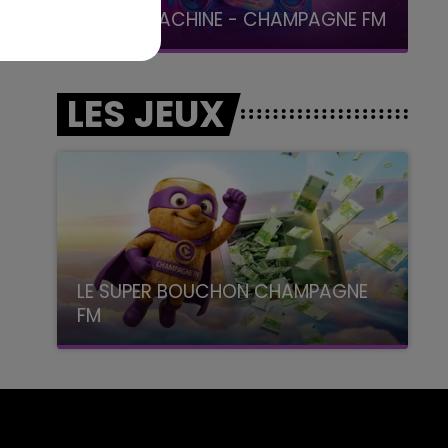
LA POP MACHINE - CHAMPAGNE FM
LES JEUX
LE SUPER BOUCHON CHAMPAGNE
FM
avec La Famille Champagne FM, à 8H10