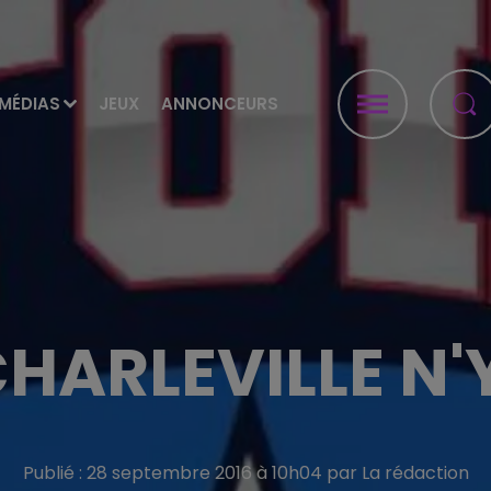
MÉDIAS
JEUX
ANNONCEURS
 CHARLEVILLE N'
Publié : 28 septembre 2016 à 10h04 par La rédaction