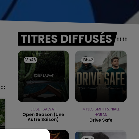
TITRES DIFFUSÉS
13h46
13h46
13h42
13h42
JOSEF SALVAT
MYLES SMITH & NIALL
Open Season (une
HORAN
Autre Saison)
Drive Safe