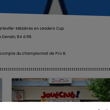
rleville-Mézières en Leaders Cup.
à Denain, 84 à 69.
 le compte du championnat de Pro B.