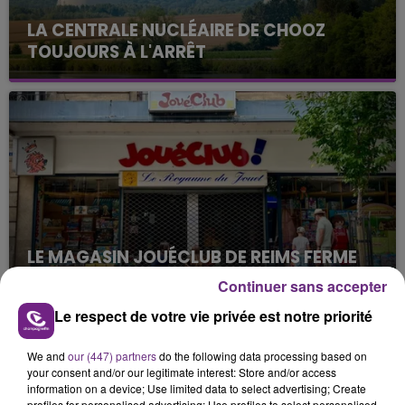
LA CENTRALE NUCLÉAIRE DE CHOOZ
TOUJOURS À L'ARRÊT
Cela fait déjà une semaine que la centrale
nucléaire ardennaise est à l'arrêt. Une situation
justifiée par la sécheresse intense qui est toujours
présente.
LE MAGASIN JOUÉCLUB DE REIMS FERME
SES PORTES
Continuer sans accepter
C'était l'une des institutions du centre-ville
Le respect de votre vie privée est notre priorité
rémois. Le magasin JouéClub est contraint de
fermer ses portes.
TITRES DIFFUSÉS
We and
our (447) partners
do the following data processing based on
your consent and/or our legitimate interest: Store and/or access
information on a device; Use limited data to select advertising; Create
profiles for personalised advertising; Use profiles to select personalised