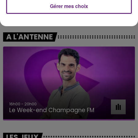
Gérer mes choix
JECK & CARLA
SHAKIRA FEAT. BURNA BOY
La Recette
Dai Dai
A L'ANTENNE
16h00 - 20h00
Le Week-end Champagne FM
LES JEUX