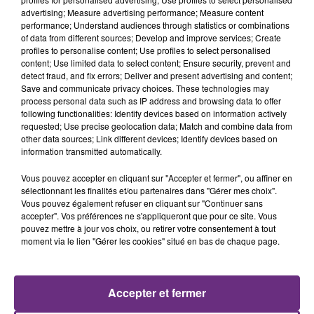
16h44
16h44
16h40
16h40
advertising; Measure advertising performance; Measure content
performance; Understand audiences through statistics or combinations
of data from different sources; Develop and improve services; Create
profiles to personalise content; Use profiles to select personalised
content; Use limited data to select content; Ensure security, prevent and
detect fraud, and fix errors; Deliver and present advertising and content;
Save and communicate privacy choices. These technologies may
process personal data such as IP address and browsing data to offer
following functionalities: Identify devices based on information actively
requested; Use precise geolocation data; Match and combine data from
other data sources; Link different devices; Identify devices based on
TRAVIS
OFENBACH & STARSAILOR
information transmitted automatically.
Sing
Four To The Floor
Vous pouvez accepter en cliquant sur "Accepter et fermer", ou affiner en
sélectionnant les finalités et/ou partenaires dans "Gérer mes choix".
16h37
16h37
16h35
16h35
Vous pouvez également refuser en cliquant sur "Continuer sans
accepter". Vos préférences ne s'appliqueront que pour ce site. Vous
pouvez mettre à jour vos choix, ou retirer votre consentement à tout
moment via le lien "Gérer les cookies" situé en bas de chaque page.
Accepter et fermer