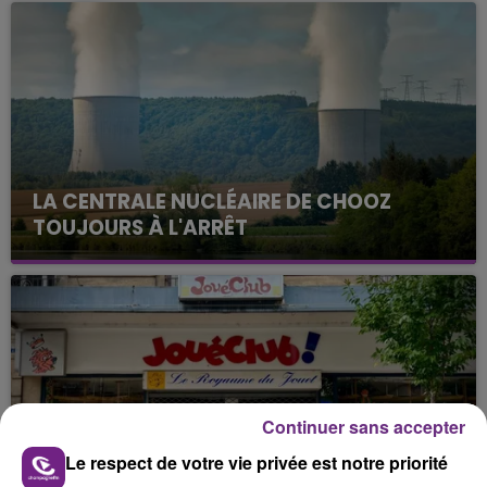
LA CENTRALE NUCLÉAIRE DE CHOOZ
TOUJOURS À L'ARRÊT
Cela fait déjà une semaine que la centrale
nucléaire ardennaise est à l'arrêt. Une situation
justifiée par la sécheresse intense qui est toujours
présente.
Continuer sans accepter
Le respect de votre vie privée est notre priorité
LE MAGASIN JOUÉCLUB DE REIMS FERME