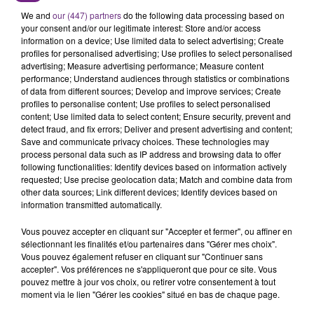
SES PORTES
We and
our (447) partners
do the following data processing based on
C'était l'une des institutions du centre-ville
your consent and/or our legitimate interest: Store and/or access
information on a device; Use limited data to select advertising; Create
rémois. Le magasin JouéClub est contraint de
profiles for personalised advertising; Use profiles to select personalised
fermer ses portes.
TITRES DIFFUSÉS
advertising; Measure advertising performance; Measure content
performance; Understand audiences through statistics or combinations
of data from different sources; Develop and improve services; Create
profiles to personalise content; Use profiles to select personalised
6h01
6h01
5h58
5h58
content; Use limited data to select content; Ensure security, prevent and
detect fraud, and fix errors; Deliver and present advertising and content;
Save and communicate privacy choices. These technologies may
process personal data such as IP address and browsing data to offer
following functionalities: Identify devices based on information actively
requested; Use precise geolocation data; Match and combine data from
other data sources; Link different devices; Identify devices based on
information transmitted automatically.
Vous pouvez accepter en cliquant sur "Accepter et fermer", ou affiner en
sélectionnant les finalités et/ou partenaires dans "Gérer mes choix".
Vous pouvez également refuser en cliquant sur "Continuer sans
ALEX WARREN
CAMILA CABELLO & ED SHEERAN
Fever Dream
Bam Bam
accepter". Vos préférences ne s'appliqueront que pour ce site. Vous
pouvez mettre à jour vos choix, ou retirer votre consentement à tout
moment via le lien "Gérer les cookies" situé en bas de chaque page.
5h54
5h54
5h51
5h51