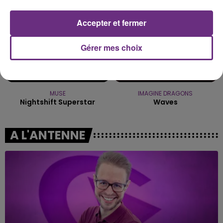
Accepter et fermer
Gérer mes choix
MUSE
IMAGINE DRAGONS
Nightshift Superstar
Waves
A L'ANTENNE