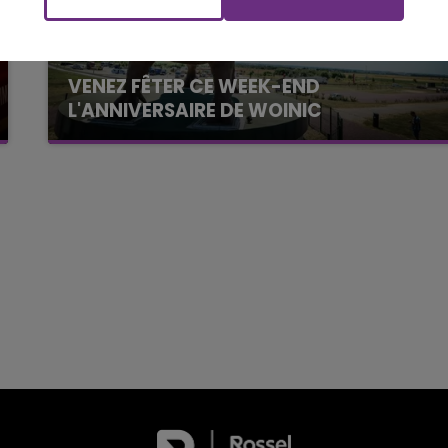
LE TICKET DE CAISSE
VENEZ FÊTER CE WEEK-END
L'ANNIVERSAIRE DE WOINIC
Ce samedi 8 août sera un grand jour :
l'anniversaire du plus gros sanglier du monde.
Une fête est donc organisée et vous êtes tous
conviés !