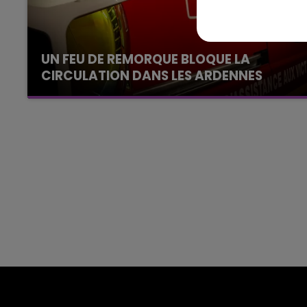
La Famille
UN FEU DE REMORQUE BLOQUE LA
CIRCULATION DANS LES ARDENNES
Un feu de remorque s'est déclaré ce mercredi
en fin de matinée sur l'A34.