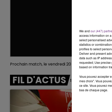
5h00 - 6h00
LE BEST OF DE LA FAMILLE
CHAMPAGNE FM
We and
our (447) partn
access information on a 
select personalised ad
statistics or combinatio
profiles to select person
Deliver and present adv
data such as IP address 
requested; Use precise g
Prochain match, le vendredi 20 octobre sur le parq
based on information tra
FIL D'ACTUS
Vous pouvez accepter en 
mes choix". Vous pouvez
ce site. Vous pouvez met
bas de chaque page.
LE
6h00 - 10h00