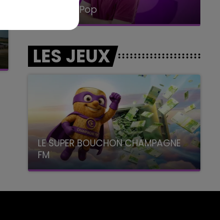
La Radio Pop
LES JEUX
LE SUPER BOUCHON CHAMPAGNE
FM
avec La Famille Champagne FM, à 8H10