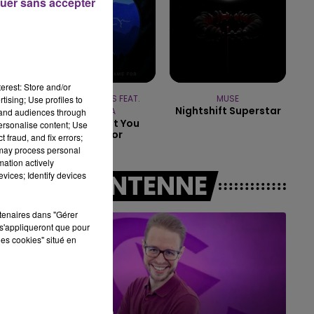
uer sans accepter
10h00 - 14h00
LE TICKET DE CAISSE
erest: Store and/or
CALVIN HARRIS FEAT.
MUSE
tising; Use profiles to
Nightshift Superstar
RIHANNA
tand audiences through
This Is What You
personalise content; Use
Came For
 fraud, and fix errors;
 may process personal
mation actively
A L'ANTENNE
vices; Identify devices
rtenaires dans "Gérer
s'appliqueront que pour
les cookies" situé en
14h00 - 15h00