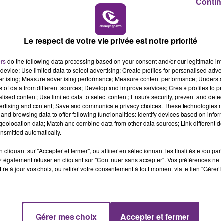
Contin
6h00 - 10h00
LA FAMILLE
Le respect de votre vie privée est notre priorité
ers
do the following data processing based on your consent and/or our legitimate int
device; Use limited data to select advertising; Create profiles for personalised adver
vertising; Measure advertising performance; Measure content performance; Unders
ns of data from different sources; Develop and improve services; Create profiles to 
alised content; Use limited data to select content; Ensure security, prevent and detect
ertising and content; Save and communicate privacy choices. These technologies
and browsing data to offer following functionalities: Identify devices based on infor
eolocation data; Match and combine data from other data sources; Link different de
uet d'Aix-Maurienne.
nsmitted automatically.
cliquant sur "Accepter et fermer", ou affiner en sélectionnant les finalités et/ou pa
 également refuser en cliquant sur "Continuer sans accepter". Vos préférences ne 
tre à jour vos choix, ou retirer votre consentement à tout moment via le lien "Gérer 
Gérer mes choix
Accepter et fermer
10h00 - 14h00