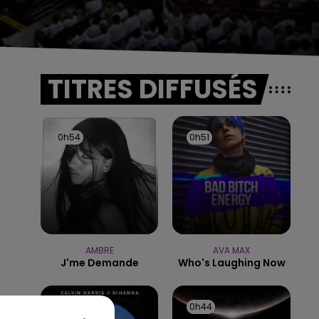
TITRES DIFFUSÉS
0h54
0h54
0h51
0h51
AMBRE
AVA MAX
J'me Demande
Who's Laughing Now
0h47
0h47
0h44
0h44