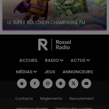
LE SUPER BOUCHON CHAMPAGNE FM
avec La Famille Champagne FM, à 8H10
ACCUEIL
RADIO
ACTUS
MÉDIAS
JEUX
ANNONCEURS
Contacts
Règlements
Recrutement
Mentions Légales
Gestion des cookies