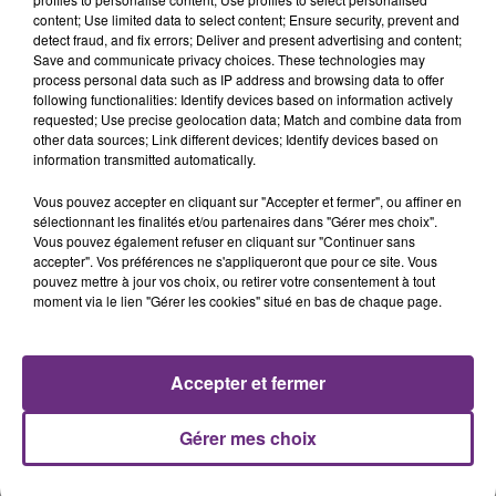
content; Use limited data to select content; Ensure security, prevent and
detect fraud, and fix errors; Deliver and present advertising and content;
Save and communicate privacy choices. These technologies may
P!NK
BENSON BOONE
process personal data such as IP address and browsing data to offer
Irrelevant
The Time Of My Life
following functionalities: Identify devices based on information actively
requested; Use precise geolocation data; Match and combine data from
other data sources; Link different devices; Identify devices based on
8h44
8h44
8h40
8h40
information transmitted automatically.
Vous pouvez accepter en cliquant sur "Accepter et fermer", ou affiner en
sélectionnant les finalités et/ou partenaires dans "Gérer mes choix".
Vous pouvez également refuser en cliquant sur "Continuer sans
accepter". Vos préférences ne s'appliqueront que pour ce site. Vous
pouvez mettre à jour vos choix, ou retirer votre consentement à tout
moment via le lien "Gérer les cookies" situé en bas de chaque page.
DJ SNAKE FEAT. JUSTIN BIEBER
MYLES SMITH & NIALL HORAN
Accepter et fermer
Let Me Love You
Drive Safe
Gérer mes choix
A L'ANTENNE