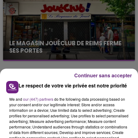
présente.
LE MAGASIN JOUÉCLUB DE REIMS FERME
SES PORTES
C'était l'une des institutions du centre-ville
rémois. Le magasin JouéClub est contraint de
fermer ses portes.
Continuer sans accepter
TITRES DIFFUSÉS
Le respect de votre vie privée est notre priorité
8h55
8h55
8h47
8h47
We and
our (447) partners
do the following data processing based on
your consent and/or our legitimate interest: Store and/or access
information on a device; Use limited data to select advertising; Create
profiles for personalised advertising; Use profiles to select personalised
advertising; Measure advertising performance; Measure content
performance; Understand audiences through statistics or combinations
of data from different sources; Develop and improve services; Create
profiles to personalise content; Use profiles to select personalised