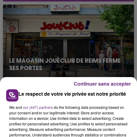
nucléaire ardennaise est à l'arrêt. Une situation
justifiée par la sécheresse intense qui est toujours
présente.
LE MAGASIN JOUÉCLUB DE REIMS FERME
SES PORTES
C'était l'une des institutions du centre-ville
rémois. Le magasin JouéClub est contraint de
Continuer sans accepter
fermer ses portes.
TITRES DIFFUSÉS
Le respect de votre vie privée est notre priorité
We and
our (447) partners
do the following data processing based on
your consent and/or our legitimate interest: Store and/or access
9h01
9h01
8h58
8h58
information on a device; Use limited data to select advertising; Create
profiles for personalised advertising; Use profiles to select personalised
advertising; Measure advertising performance; Measure content
performance; Understand audiences through statistics or combinations