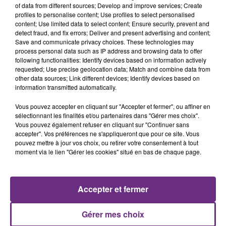
of data from different sources; Develop and improve services; Create
profiles to personalise content; Use profiles to select personalised
content; Use limited data to select content; Ensure security, prevent and
detect fraud, and fix errors; Deliver and present advertising and content;
Save and communicate privacy choices. These technologies may
process personal data such as IP address and browsing data to offer
following functionalities: Identify devices based on information actively
SHAKIRA FEAT. BURNA BOY
PIERRE DE MAERE
requested; Use precise geolocation data; Match and combine data from
Dai Dai
Je Pense A Vous
other data sources; Link different devices; Identify devices based on
information transmitted automatically.
8h55
8h55
8h47
8h47
Vous pouvez accepter en cliquant sur "Accepter et fermer", ou affiner en
sélectionnant les finalités et/ou partenaires dans "Gérer mes choix".
Vous pouvez également refuser en cliquant sur "Continuer sans
accepter". Vos préférences ne s'appliqueront que pour ce site. Vous
pouvez mettre à jour vos choix, ou retirer votre consentement à tout
moment via le lien "Gérer les cookies" situé en bas de chaque page.
Accepter et fermer
P!NK
BENSON BOONE
Irrelevant
The Time Of My Life
Gérer mes choix