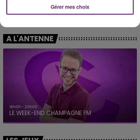
Gérer mes choix
ALEX WARREN
JOSEPH KAMEL
Passenger
Celui Qui Part
A L'ANTENNE
16h00 - 20h00
LE WEEK-END CHAMPAGNE FM