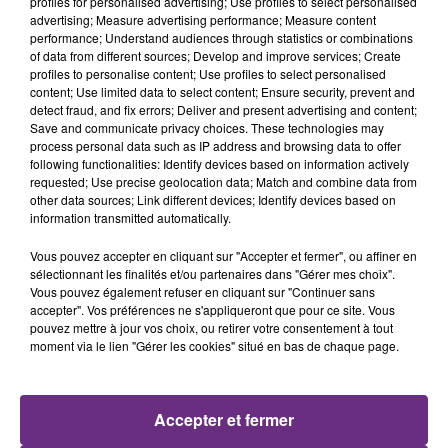
profiles for personalised advertising; Use profiles to select personalised
advertising; Measure advertising performance; Measure content
performance; Understand audiences through statistics or combinations
of data from different sources; Develop and improve services; Create
profiles to personalise content; Use profiles to select personalised
content; Use limited data to select content; Ensure security, prevent and
detect fraud, and fix errors; Deliver and present advertising and content;
Save and communicate privacy choices. These technologies may
process personal data such as IP address and browsing data to offer
following functionalities: Identify devices based on information actively
requested; Use precise geolocation data; Match and combine data from
other data sources; Link different devices; Identify devices based on
DJ GOJA & JASON DERULO &
KALEO
Way Down We Go
information transmitted automatically.
MELODY
Mi Chico
Vous pouvez accepter en cliquant sur "Accepter et fermer", ou affiner en
sélectionnant les finalités et/ou partenaires dans "Gérer mes choix".
12h22
12h22
12h20
12h20
Vous pouvez également refuser en cliquant sur "Continuer sans
accepter". Vos préférences ne s'appliqueront que pour ce site. Vous
pouvez mettre à jour vos choix, ou retirer votre consentement à tout
moment via le lien "Gérer les cookies" situé en bas de chaque page.
Accepter et fermer