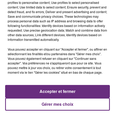
profiles to personalise content; Use profiles to select personalised
content; Use limited data to select content; Ensure security, prevent and
detect fraud, and fix errors; Deliver and present advertising and content;
Save and communicate privacy choices. These technologies may
process personal data such as IP address and browsing data to offer
IMAGINE DRAGONS
ALEX WARREN
following functionalities: Identify devices based on information actively
Demons
Fever Dream
requested; Use precise geolocation data; Match and combine data from
other data sources; Link different devices; Identify devices based on
information transmitted automatically.
12h17
12h17
12h09
12h09
Vous pouvez accepter en cliquant sur "Accepter et fermer", ou affiner en
sélectionnant les finalités et/ou partenaires dans "Gérer mes choix".
Vous pouvez également refuser en cliquant sur "Continuer sans
accepter". Vos préférences ne s'appliqueront que pour ce site. Vous
pouvez mettre à jour vos choix, ou retirer votre consentement à tout
moment via le lien "Gérer les cookies" situé en bas de chaque page.
Accepter et fermer
JECK & CARLA
OFENBACH & STARSAILOR
La Recette
Four To The Floor
Gérer mes choix
A L'ANTENNE