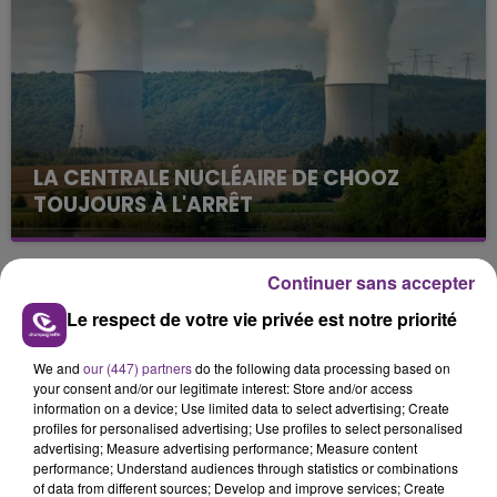
retrouver.
LA CENTRALE NUCLÉAIRE DE CHOOZ
TOUJOURS À L'ARRÊT
Cela fait déjà une semaine que la centrale
nucléaire ardennaise est à l'arrêt. Une situation
Continuer sans accepter
justifiée par la sécheresse intense qui est toujours
TITRES DIFFUSÉS
présente.
Le respect de votre vie privée est notre priorité
We and
our (447) partners
do the following data processing based on
12h23
12h23
12h20
12h20
your consent and/or our legitimate interest: Store and/or access
information on a device; Use limited data to select advertising; Create
profiles for personalised advertising; Use profiles to select personalised
advertising; Measure advertising performance; Measure content
performance; Understand audiences through statistics or combinations
of data from different sources; Develop and improve services; Create