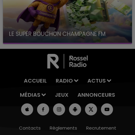
LE SUPER BOUCHON CHAMPAGNE FM
avec La Famille Champagne FM, à 8H10
ACCUEIL
RADIO
ACTUS
MÉDIAS
JEUX
ANNONCEURS
Contacts
Règlements
Recrutement