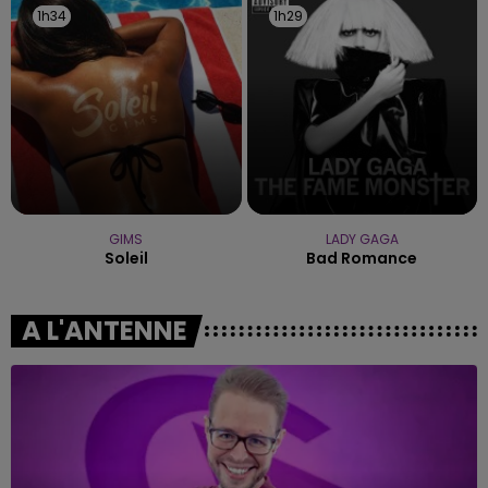
1h34
1h34
1h29
1h29
GIMS
LADY GAGA
Soleil
Bad Romance
A L'ANTENNE