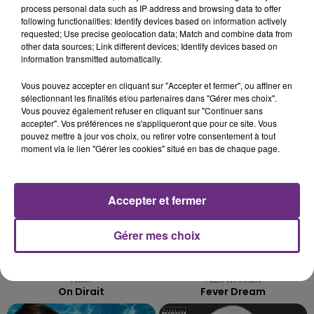
process personal data such as IP address and browsing data to offer
L'INSPECTION DU TRAVAIL RAPPELLE À
following functionalities: Identify devices based on information actively
L'ORDRE SUR LES CONDITIONS DE...
requested; Use precise geolocation data; Match and combine data from
other data sources; Link different devices; Identify devices based on
Alors que les dates de début des vendange 2026
information transmitted automatically.
s'est avéré être plus précoce que prévu,
l'inspection du Travail en profite pour rappeler
Vous pouvez accepter en cliquant sur "Accepter et fermer", ou affiner en
TITRES DIFFUSÉS
les conditions de...
sélectionnant les finalités et/ou partenaires dans "Gérer mes choix".
Vous pouvez également refuser en cliquant sur "Continuer sans
accepter". Vos préférences ne s'appliqueront que pour ce site. Vous
pouvez mettre à jour vos choix, ou retirer votre consentement à tout
1h39
1h39
1h36
1h36
moment via le lien "Gérer les cookies" situé en bas de chaque page.
Accepter et fermer
Gérer mes choix
AMIR
ALEX WARREN
On Dirait
Fever Dream