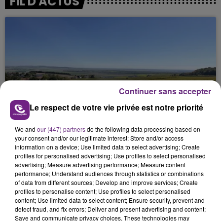
FIL D'ACTUS
Continuer sans accepter
SI TOUT LE MONDE FAIT ÇA, MOI L'ANNÉE
Le respect de votre vie privée est notre priorité
PROCHAINE JE VENDANGE EN...
We and
our (447) partners
do the following data processing based on
La vendange en Champagne a débuté ce jeudi 6
your consent and/or our legitimate interest: Store and/or access
août dans la commune de Montgueux (Aube). Du
information on a device; Use limited data to select advertising; Create
jamais vu !
profiles for personalised advertising; Use profiles to select personalised
advertising; Measure advertising performance; Measure content
performance; Understand audiences through statistics or combinations
of data from different sources; Develop and improve services; Create
profiles to personalise content; Use profiles to select personalised
content; Use limited data to select content; Ensure security, prevent and
detect fraud, and fix errors; Deliver and present advertising and content;
Save and communicate privacy choices. These technologies may