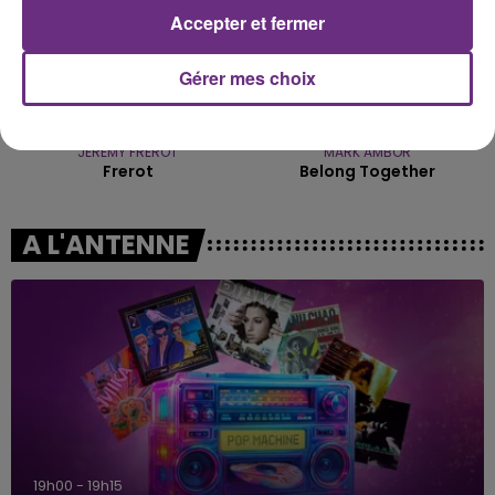
Accepter et fermer
Gérer mes choix
JEREMY FREROT
MARK AMBOR
Frerot
Belong Together
A L'ANTENNE
19h00 - 19h15