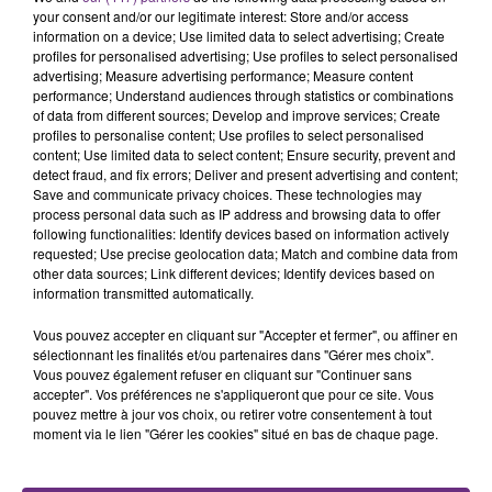
l'anniversaire du plus gros sanglier du monde.
your consent and/or our legitimate interest: Store and/or access
Une fête est donc organisée et vous êtes tous
information on a device; Use limited data to select advertising; Create
TITRES DIFFUSÉS
profiles for personalised advertising; Use profiles to select personalised
conviés !
advertising; Measure advertising performance; Measure content
performance; Understand audiences through statistics or combinations
of data from different sources; Develop and improve services; Create
10h41
10h41
10h38
10h38
profiles to personalise content; Use profiles to select personalised
content; Use limited data to select content; Ensure security, prevent and
detect fraud, and fix errors; Deliver and present advertising and content;
Save and communicate privacy choices. These technologies may
process personal data such as IP address and browsing data to offer
following functionalities: Identify devices based on information actively
requested; Use precise geolocation data; Match and combine data from
other data sources; Link different devices; Identify devices based on
information transmitted automatically.
Vous pouvez accepter en cliquant sur "Accepter et fermer", ou affiner en
ALEX WARREN
CRAIG DAVID
sélectionnant les finalités et/ou partenaires dans "Gérer mes choix".
Fever Dream
Walking Away
Vous pouvez également refuser en cliquant sur "Continuer sans
accepter". Vos préférences ne s'appliqueront que pour ce site. Vous
pouvez mettre à jour vos choix, ou retirer votre consentement à tout
10h35
10h35
10h30
10h30
moment via le lien "Gérer les cookies" situé en bas de chaque page.