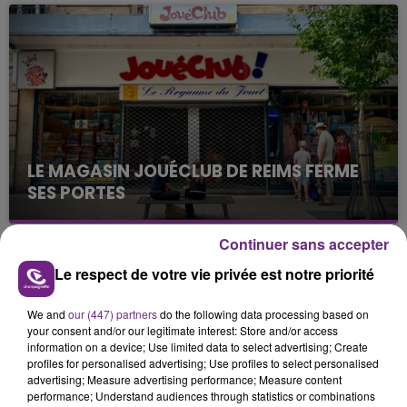
nucléaire ardennaise est à l'arrêt. Une situation
justifiée par la sécheresse intense qui est toujours
présente.
LE MAGASIN JOUÉCLUB DE REIMS FERME
SES PORTES
C'était l'une des institutions du centre-ville
rémois. Le magasin JouéClub est contraint de
Continuer sans accepter
fermer ses portes.
TITRES DIFFUSÉS
Le respect de votre vie privée est notre priorité
We and
our (447) partners
do the following data processing based on
21h53
21h53
21h50
21h50
your consent and/or our legitimate interest: Store and/or access
information on a device; Use limited data to select advertising; Create
profiles for personalised advertising; Use profiles to select personalised
advertising; Measure advertising performance; Measure content
performance; Understand audiences through statistics or combinations