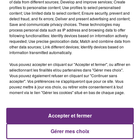
of data from different sources; Develop and improve services; Create
profiles to personalise content; Use profiles to select personalised
content; Use limited data to select content; Ensure security, prevent and
detect fraud, and fix errors; Deliver and present advertising and content;
Save and communicate privacy choices. These technologies may
process personal data such as IP address and browsing data to offer
following functionalities: Identify devices based on information actively
CAMERON WHITCOMB
PORTUGAL THE MAN
requested; Use precise geolocation data; Match and combine data from
Medusa
Feel It Still
other data sources; Link different devices; Identify devices based on
information transmitted automatically.
21h47
21h47
21h43
21h43
Vous pouvez accepter en cliquant sur "Accepter et fermer", ou affiner en
sélectionnant les finalités et/ou partenaires dans "Gérer mes choix".
Vous pouvez également refuser en cliquant sur "Continuer sans
accepter". Vos préférences ne s'appliqueront que pour ce site. Vous
pouvez mettre à jour vos choix, ou retirer votre consentement à tout
moment via le lien "Gérer les cookies" situé en bas de chaque page.
Accepter et fermer
JUNGELI & EMMA
DESTINY'S CHILD
Juste Un Peu
Say My Name
Gérer mes choix