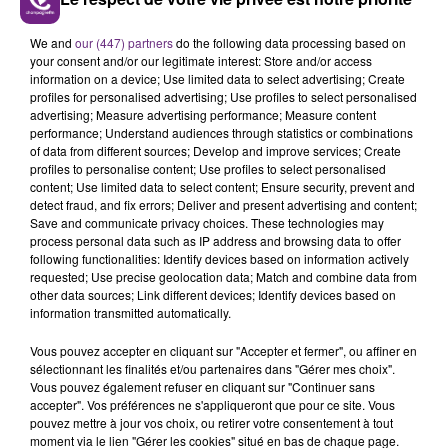
LE MAGASIN JOUÉCLUB DE REIMS FERME
We and
our (447) partners
do the following data processing based on
SES PORTES
your consent and/or our legitimate interest: Store and/or access
C'était l'une des institutions du centre-ville
information on a device; Use limited data to select advertising; Create
profiles for personalised advertising; Use profiles to select personalised
rémois. Le magasin JouéClub est contraint de
advertising; Measure advertising performance; Measure content
fermer ses portes.
performance; Understand audiences through statistics or combinations
TITRES DIFFUSÉS
of data from different sources; Develop and improve services; Create
profiles to personalise content; Use profiles to select personalised
content; Use limited data to select content; Ensure security, prevent and
11h25
11h25
11h22
11h22
detect fraud, and fix errors; Deliver and present advertising and content;
Save and communicate privacy choices. These technologies may
process personal data such as IP address and browsing data to offer
following functionalities: Identify devices based on information actively
requested; Use precise geolocation data; Match and combine data from
other data sources; Link different devices; Identify devices based on
information transmitted automatically.
Vous pouvez accepter en cliquant sur "Accepter et fermer", ou affiner en
sélectionnant les finalités et/ou partenaires dans "Gérer mes choix".
Vous pouvez également refuser en cliquant sur "Continuer sans
accepter". Vos préférences ne s'appliqueront que pour ce site. Vous
SAM SMITH
ALEX WARREN
pouvez mettre à jour vos choix, ou retirer votre consentement à tout
I'm Not The Only One
Passenger
moment via le lien "Gérer les cookies" situé en bas de chaque page.