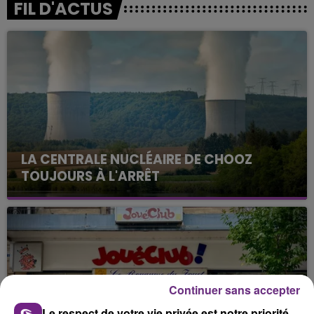
FIL D'ACTUS
LA CENTRALE NUCLÉAIRE DE CHOOZ
TOUJOURS À L'ARRÊT
Cela fait déjà une semaine que la centrale
nucléaire ardennaise est à l'arrêt. Une situation
justifiée par la sécheresse intense qui est toujours
présente.
Continuer sans accepter
Le respect de votre vie privée est notre priorité