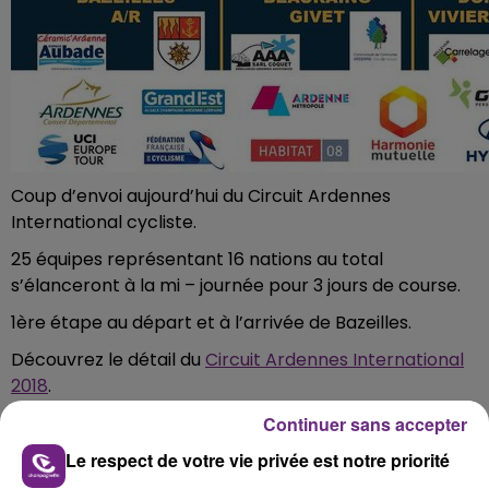
Coup d’envoi aujourd’hui du Circuit Ardennes
International cycliste.
25 équipes représentant 16 nations au total
s’élanceront à la mi – journée pour 3 jours de course.
1ère étape au départ et à l’arrivée de Bazeilles.
Découvrez le détail du
Circuit Ardennes International
2018
.
Continuer sans accepter
FIL D'ACTUS
Le respect de votre vie privée est notre priorité