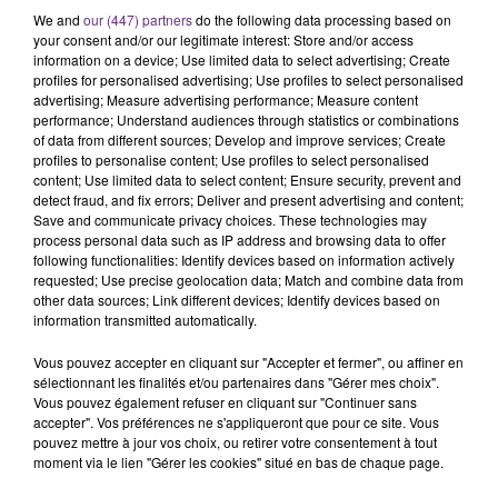
We and
our (447) partners
do the following data processing based on
your consent and/or our legitimate interest: Store and/or access
information on a device; Use limited data to select advertising; Create
profiles for personalised advertising; Use profiles to select personalised
advertising; Measure advertising performance; Measure content
performance; Understand audiences through statistics or combinations
of data from different sources; Develop and improve services; Create
profiles to personalise content; Use profiles to select personalised
content; Use limited data to select content; Ensure security, prevent and
LA CENTRALE NUCLÉAIRE DE CHOOZ
detect fraud, and fix errors; Deliver and present advertising and content;
TOUJOURS À L'ARRÊT
Save and communicate privacy choices. These technologies may
process personal data such as IP address and browsing data to offer
Cela fait déjà une semaine que la centrale
following functionalities: Identify devices based on information actively
nucléaire ardennaise est à l'arrêt. Une situation
requested; Use precise geolocation data; Match and combine data from
other data sources; Link different devices; Identify devices based on
justifiée par la sécheresse intense qui est toujours
information transmitted automatically.
présente.
Vous pouvez accepter en cliquant sur "Accepter et fermer", ou affiner en
sélectionnant les finalités et/ou partenaires dans "Gérer mes choix".
Vous pouvez également refuser en cliquant sur "Continuer sans
accepter". Vos préférences ne s'appliqueront que pour ce site. Vous
pouvez mettre à jour vos choix, ou retirer votre consentement à tout
moment via le lien "Gérer les cookies" situé en bas de chaque page.
LE MAGASIN JOUÉCLUB DE REIMS FERME