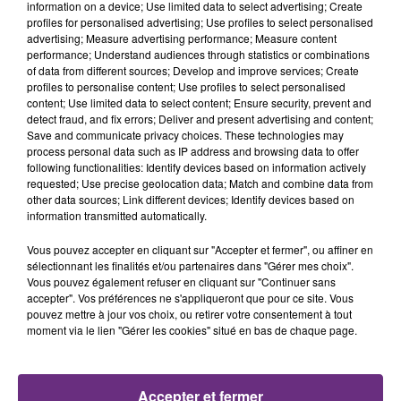
information on a device; Use limited data to select advertising; Create
profiles for personalised advertising; Use profiles to select personalised
advertising; Measure advertising performance; Measure content
performance; Understand audiences through statistics or combinations
LA CENTRALE NUCLÉAIRE DE CHOOZ
of data from different sources; Develop and improve services; Create
profiles to personalise content; Use profiles to select personalised
TOUJOURS À L'ARRÊT
content; Use limited data to select content; Ensure security, prevent and
Cela fait déjà une semaine que la centrale
detect fraud, and fix errors; Deliver and present advertising and content;
Save and communicate privacy choices. These technologies may
nucléaire ardennaise est à l'arrêt. Une situation
process personal data such as IP address and browsing data to offer
justifiée par la sécheresse intense qui est toujours
following functionalities: Identify devices based on information actively
présente.
requested; Use precise geolocation data; Match and combine data from
other data sources; Link different devices; Identify devices based on
information transmitted automatically.
Vous pouvez accepter en cliquant sur "Accepter et fermer", ou affiner en
sélectionnant les finalités et/ou partenaires dans "Gérer mes choix".
Vous pouvez également refuser en cliquant sur "Continuer sans
LE MAGASIN JOUÉCLUB DE REIMS FERME
accepter". Vos préférences ne s'appliqueront que pour ce site. Vous
pouvez mettre à jour vos choix, ou retirer votre consentement à tout
SES PORTES
moment via le lien "Gérer les cookies" situé en bas de chaque page.
C'était l'une des institutions du centre-ville
rémois. Le magasin JouéClub est contraint de
fermer ses portes.
TITRES DIFFUSÉS
Accepter et fermer