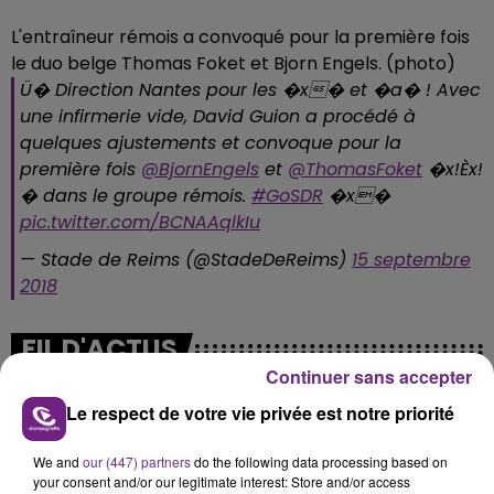
L'entraîneur rémois a convoqué pour la première fois
le duo belge Thomas Foket et Bjorn Engels. (photo)
Ü� Direction Nantes pour les �x� et �a� ! Avec
une infirmerie vide, David Guion a procédé à
quelques ajustements et convoque pour la
première fois
@BjornEngels
et
@ThomasFoket
�x!Èx!
� dans le groupe rémois.
#GoSDR
�x�
pic.twitter.com/BCNAAqlkIu
— Stade de Reims (@StadeDeReims)
15 septembre
2018
FIL D'ACTUS
Continuer sans accepter
Le respect de votre vie privée est notre priorité
We and
our (447) partners
do the following data processing based on
your consent and/or our legitimate interest: Store and/or access