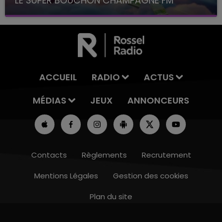
LE SUPER BOUCHON CHAMPAGNE FM
avec La Famille Champagne FM, à 8H10
ACCUEIL
RADIO
ACTUS
MÉDIAS
JEUX
ANNONCEURS
Contacts
Règlements
Recrutement
Mentions Légales
Gestion des cookies
Plan du site
14h00 - 15h00
LA RADIO POP