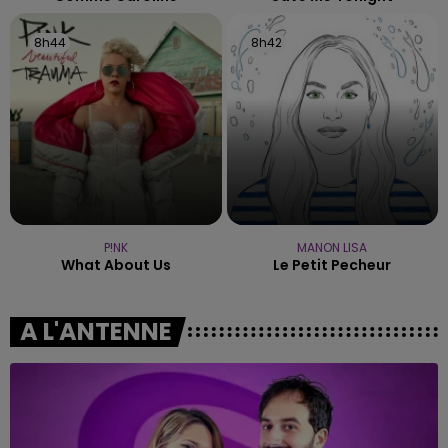
8h44
8h44
8h42
8h42
P!NK
MANON LISA
What About Us
Le Petit Pecheur
A L'ANTENNE