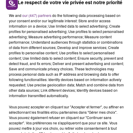
Le respect de votre vie privée est notre priorité
FIL D'ACTUS
We and
our (447) partners
do the following data processing based on
your consent and/or our legitimate interest: Store and/or access
information on a device; Use limited data to select advertising; Create
profiles for personalised advertising; Use profiles to select personalised
advertising; Measure advertising performance; Measure content
performance; Understand audiences through statistics or combinations
of data from different sources; Develop and improve services; Create
profiles to personalise content; Use profiles to select personalised
content; Use limited data to select content; Ensure security, prevent and
detect fraud, and fix errors; Deliver and present advertising and content;
Save and communicate privacy choices. These technologies may
UN FEU DE REMORQUE BLOQUE LA
process personal data such as IP address and browsing data to offer
CIRCULATION DANS LES ARDENNES
following functionalities: Identify devices based on information actively
requested; Use precise geolocation data; Match and combine data from
Un feu de remorque s'est déclaré ce mercredi en
other data sources; Link different devices; Identify devices based on
fin de matinée sur l'A34.
information transmitted automatically.
Vous pouvez accepter en cliquant sur "Accepter et fermer", ou affiner en
sélectionnant les finalités et/ou partenaires dans "Gérer mes choix".
Vous pouvez également refuser en cliquant sur "Continuer sans
accepter". Vos préférences ne s'appliqueront que pour ce site. Vous
pouvez mettre à jour vos choix, ou retirer votre consentement à tout