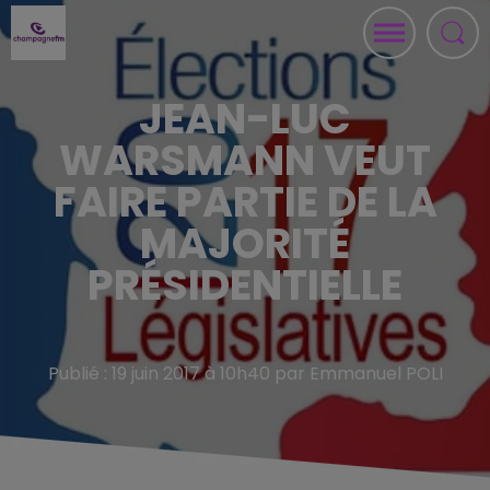
JEAN-LUC
WARSMANN VEUT
FAIRE PARTIE DE LA
MAJORITÉ
PRÉSIDENTIELLE
Publié : 19 juin 2017 à 10h40 par Emmanuel POLI