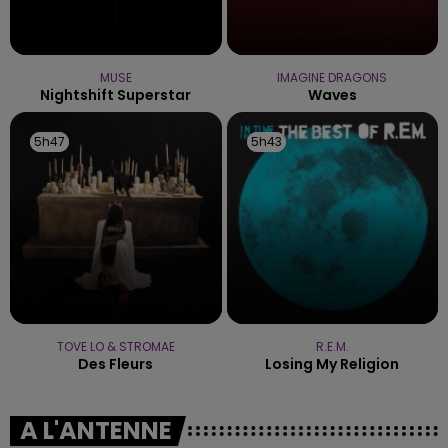
MUSE
IMAGINE DRAGONS
Nightshift Superstar
Waves
5h47
5h47
5h43
5h43
TOVE LO & STROMAE
R.E.M.
Des Fleurs
Losing My Religion
A L'ANTENNE