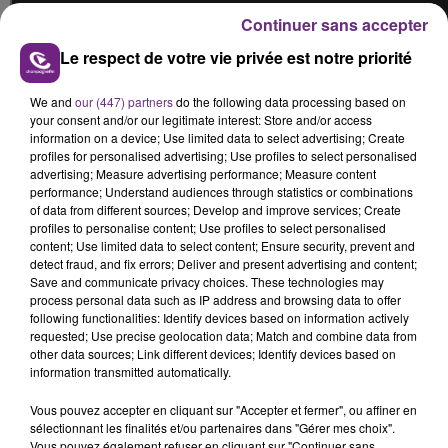
Continuer sans accepter
Le respect de votre vie privée est notre priorité
We and
our (447) partners
do the following data processing based on
your consent and/or our legitimate interest: Store and/or access
FIL D'ACTUS
information on a device; Use limited data to select advertising; Create
profiles for personalised advertising; Use profiles to select personalised
advertising; Measure advertising performance; Measure content
performance; Understand audiences through statistics or combinations
of data from different sources; Develop and improve services; Create
profiles to personalise content; Use profiles to select personalised
content; Use limited data to select content; Ensure security, prevent and
detect fraud, and fix errors; Deliver and present advertising and content;
Save and communicate privacy choices. These technologies may
process personal data such as IP address and browsing data to offer
following functionalities: Identify devices based on information actively
requested; Use precise geolocation data; Match and combine data from
LA CENTRALE NUCLÉAIRE DE CHOOZ
other data sources; Link different devices; Identify devices based on
TOUJOURS À L'ARRÊT
information transmitted automatically.
Cela fait déjà une semaine que la centrale
Vous pouvez accepter en cliquant sur "Accepter et fermer", ou affiner en
nucléaire ardennaise est à l'arrêt. Une situation
sélectionnant les finalités et/ou partenaires dans "Gérer mes choix".
justifiée par la sécheresse intense qui est toujours
Vous pouvez également refuser en cliquant sur "Continuer sans