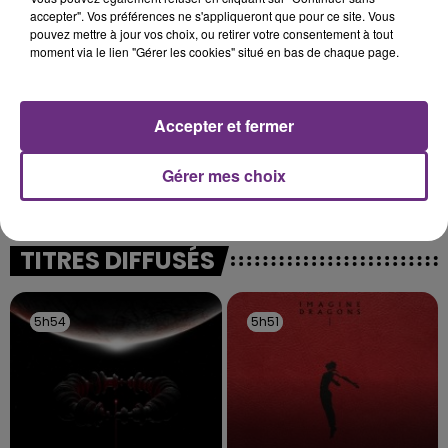
présente.
accepter". Vos préférences ne s'appliqueront que pour ce site. Vous
pouvez mettre à jour vos choix, ou retirer votre consentement à tout
moment via le lien "Gérer les cookies" situé en bas de chaque page.
Accepter et fermer
LE MAGASIN JOUÉCLUB DE REIMS FERME
SES PORTES
Gérer mes choix
C'était l'une des institutions du centre-ville
rémois. Le magasin JouéClub est contraint de
fermer ses portes.
TITRES DIFFUSÉS
5h54
5h54
5h51
5h51