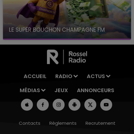
LE SUPER BOUCHON CHAMPAGNE FM
avec La Famille Champagne FM, à 8H10
ACCUEIL
RADIO
ACTUS
MÉDIAS
JEUX
ANNONCEURS
Contacts
Règlements
Recrutement