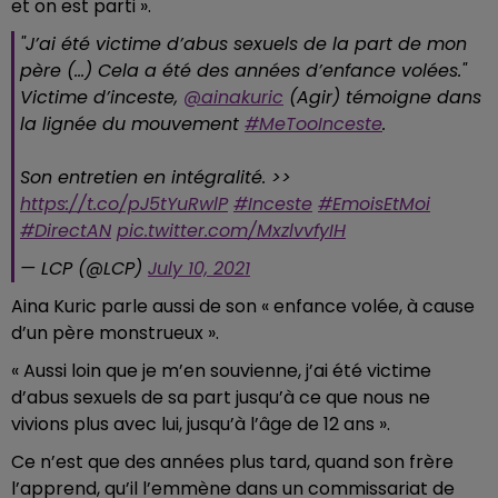
et on est parti ».
"J’ai été victime d’abus sexuels de la part de mon
père (...) Cela a été des années d’enfance volées."
Victime d’inceste,
@ainakuric
(Agir) témoigne dans
la lignée du mouvement
#MeTooInceste
.
Son entretien en intégralité. >>
https://t.co/pJ5tYuRwlP
#Inceste
#EmoisEtMoi
#DirectAN
pic.twitter.com/MxzlvvfyIH
— LCP (@LCP)
July 10, 2021
Aina Kuric parle aussi de son « enfance volée, à cause
d’un père monstrueux ».
« Aussi loin que je m’en souvienne, j’ai été victime
d’abus sexuels de sa part jusqu’à ce que nous ne
vivions plus avec lui, jusqu’à l’âge de 12 ans ».
Ce n’est que des années plus tard, quand son frère
l’apprend, qu’il l’emmène dans un commissariat de