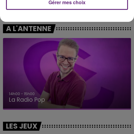
Gérer mes choix
DJO
ALEX WARREN
End Of Beginning
Fever Dream
A L'ANTENNE
14h00 - 15h00
La Radio Pop
LES JEUX