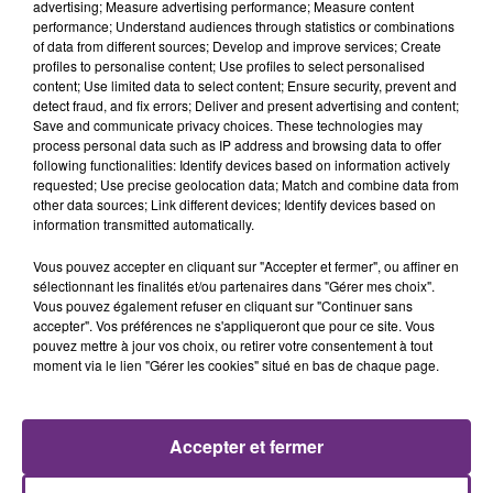
advertising; Measure advertising performance; Measure content
performance; Understand audiences through statistics or combinations
of data from different sources; Develop and improve services; Create
profiles to personalise content; Use profiles to select personalised
content; Use limited data to select content; Ensure security, prevent and
detect fraud, and fix errors; Deliver and present advertising and content;
Save and communicate privacy choices. These technologies may
process personal data such as IP address and browsing data to offer
following functionalities: Identify devices based on information actively
requested; Use precise geolocation data; Match and combine data from
other data sources; Link different devices; Identify devices based on
COLDPLAY
MANON LISA
information transmitted automatically.
A Sky Full Of Stars
Le Petit Pecheur
Vous pouvez accepter en cliquant sur "Accepter et fermer", ou affiner en
5h35
5h35
5h33
5h33
sélectionnant les finalités et/ou partenaires dans "Gérer mes choix".
Vous pouvez également refuser en cliquant sur "Continuer sans
accepter". Vos préférences ne s'appliqueront que pour ce site. Vous
pouvez mettre à jour vos choix, ou retirer votre consentement à tout
moment via le lien "Gérer les cookies" situé en bas de chaque page.
Accepter et fermer