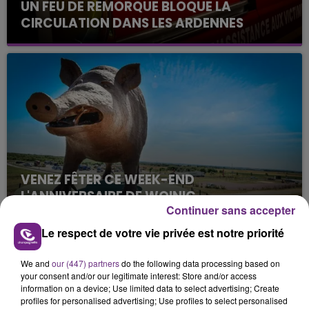
UN FEU DE REMORQUE BLOQUE LA
CIRCULATION DANS LES ARDENNES
Un feu de remorque s'est déclaré ce mercredi en
fin de matinée sur l'A34.
VENEZ FÊTER CE WEEK-END
L'ANNIVERSAIRE DE WOINIC
Continuer sans accepter
Ce samedi 8 août sera un grand jour :
l'anniversaire du plus gros sanglier du monde.
Le respect de votre vie privée est notre priorité
Une fête est donc organisée et vous êtes tous
TITRES DIFFUSÉS
conviés !
We and
our (447) partners
do the following data processing based on
your consent and/or our legitimate interest: Store and/or access
information on a device; Use limited data to select advertising; Create
5h40
5h40
5h38
5h38
profiles for personalised advertising; Use profiles to select personalised