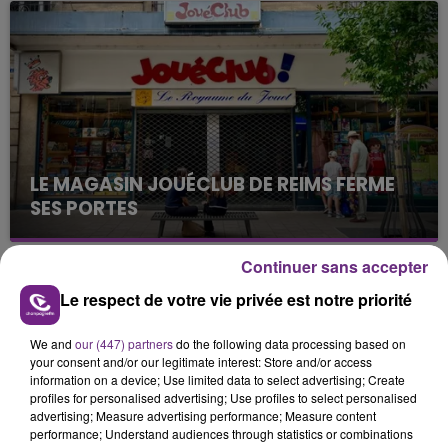
nucléaire ardennaise est à l'arrêt. Une situation
justifiée par la sécheresse intense qui est toujours
présente.
LE MAGASIN JOUÉCLUB DE REIMS FERME
SES PORTES
C'était l'une des institutions du centre-ville
rémois. Le magasin JouéClub est contraint de
Continuer sans accepter
fermer ses portes.
TITRES DIFFUSÉS
Le respect de votre vie privée est notre priorité
We and
our (447) partners
do the following data processing based on
16h47
16h47
16h44
16h44
your consent and/or our legitimate interest: Store and/or access
information on a device; Use limited data to select advertising; Create
profiles for personalised advertising; Use profiles to select personalised
advertising; Measure advertising performance; Measure content
performance; Understand audiences through statistics or combinations