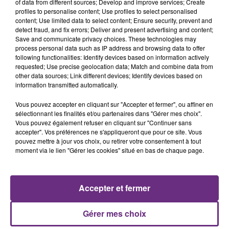
of data from different sources; Develop and improve services; Create
profiles to personalise content; Use profiles to select personalised
content; Use limited data to select content; Ensure security, prevent and
detect fraud, and fix errors; Deliver and present advertising and content;
Save and communicate privacy choices. These technologies may
process personal data such as IP address and browsing data to offer
following functionalities: Identify devices based on information actively
AMIR
TRAVIS
requested; Use precise geolocation data; Match and combine data from
A L'imparfaite
Sing
other data sources; Link different devices; Identify devices based on
information transmitted automatically.
16h40
16h40
16h37
16h37
Vous pouvez accepter en cliquant sur "Accepter et fermer", ou affiner en
sélectionnant les finalités et/ou partenaires dans "Gérer mes choix".
Vous pouvez également refuser en cliquant sur "Continuer sans
accepter". Vos préférences ne s'appliqueront que pour ce site. Vous
pouvez mettre à jour vos choix, ou retirer votre consentement à tout
moment via le lien "Gérer les cookies" situé en bas de chaque page.
Accepter et fermer
OFENBACH & STARSAILOR
JECK & CARLA
Four To The Floor
La Recette
Gérer mes choix