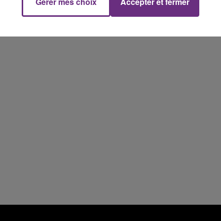
Gérer mes choix
Accepter et fermer
16h00 - 20h00
FM
Le Week-end Champagne FM