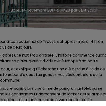
Publié : 14 novembre 2017 à 10h28 par L'Est Eclair
unal correctionnel de Troyes, cet après-midi à 14 h, en
us de deux jours.
e, après une nuit trop arrosée. L’histoire commence quan
itant se plaint qu’un individu aviné frappe à sa porte.
 cour, et explique qu’il cherche une clé perdue à l’aide de
orte odeur d’alcool. Les gendarmes décident alors de le
la commune.
scure, saisit alors une arme de poing, un pistolet qui se
 Quand les gendarmes lui demandent de lâcher cette arme e
interpeller. Il est placé en garde à vue dans la foulée.