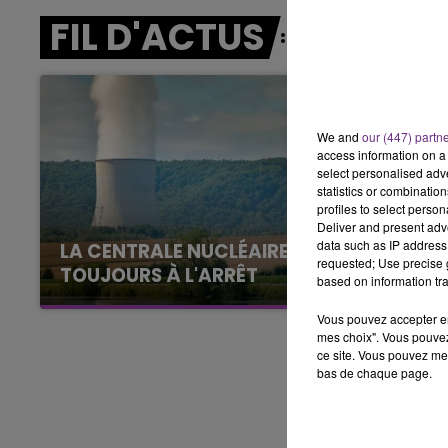
7h00 - 11h00
FIL D'ACTUS
BEST OF
We and
our (447) partn
access information on a 
select personalised ad
statistics or combinatio
profiles to select person
Deliver and present adv
data such as IP address 
LA CENTRALE NUCLÉAIRE DE CHOOZ
requested; Use precise g
TOUJOURS À L'ARRÊT
based on information tra
Cela fait déjà une semaine que la centrale
Vous pouvez accepter en 
nucléaire ardennaise est à l'arrêt. Une situation
mes choix". Vous pouvez
justifiée par la sécheresse intense qui est
ce site. Vous pouvez met
toujours présente.
bas de chaque page.