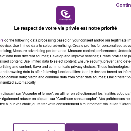
11h00 - 16h00
Contin
LE WEEK-END CHAMPAGNE FM
Le respect de votre vie privée est notre priorité
ers
do the following data processing based on your consent and/or our legitimate int
device; Use limited data to select advertising; Create profiles for personalised adver
vertising; Measure advertising performance; Measure content performance; Unders
ns of data from different sources; Develop and improve services; Create profiles to 
alised content; Use limited data to select content; Ensure security, prevent and detect
ertising and content; Save and communicate privacy choices. These technologies
and browsing data to offer following functionalities: Identify devices based on infor
LE MAGASIN JOUÉCLUB DE REIMS FERME
eolocation data; Match and combine data from other data sources; Link different de
SES PORTES
nsmitted automatically.
C'était l'une des institutions du centre-ville
cliquant sur "Accepter et fermer", ou affiner en sélectionnant les finalités et/ou pa
rémois. Le magasin JouéClub est contraint de
 également refuser en cliquant sur "Continuer sans accepter". Vos préférences ne 
fermer ses portes.
tre à jour vos choix, ou retirer votre consentement à tout moment via le lien "Gérer 