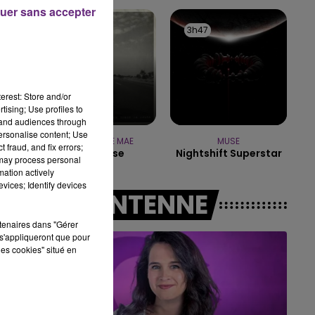
16h00 - 20h00
uer sans accepter
LE WEEK-END CHAMPAGNE FM
3h50
3h50
3h47
3h47
erest: Store and/or
tising; Use profiles to
tand audiences through
personalise content; Use
CHRISTOPHE MAE
MUSE
 fraud, and fix errors;
J'ai Laisse
Nightshift Superstar
 may process personal
mation actively
vices; Identify devices
A L'ANTENNE
rtenaires dans "Gérer
s'appliqueront que pour
les cookies" situé en