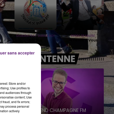
16h00 - 20h00
LE WEEK-END CHAMPAGNE FM
SHAKIRA FEAT. BURNA BOY
PIERRE DE MAERE
Dai Dai
Je Pense A Vous
uer sans accepter
A L'ANTENNE
erest: Store and/or
tising; Use profiles to
tand audiences through
personalise content; Use
 fraud, and fix errors;
7h00 - 12h00
 may process personal
LE WEEK-END CHAMPAGNE FM
mation actively