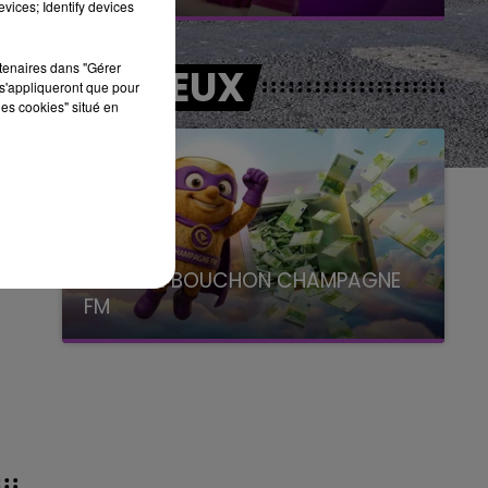
vices; Identify devices
rtenaires dans "Gérer
LES JEUX
s'appliqueront que pour
les cookies" situé en
LE SUPER BOUCHON CHAMPAGNE
FM
avec La Famille Champagne FM, à 8H10