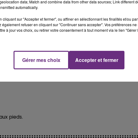
eolocation data; Match and combine data from other data sources; Link different de
nsmitted automatically.
cliquant sur "Accepter et fermer", ou affiner en sélectionnant les finalités et/ou pa
 également refuser en cliquant sur "Continuer sans accepter". Vos préférences ne 
tre à jour vos choix, ou retirer votre consentement à tout moment via le lien "Gérer 
eims, qui s'est disputé dimanche.
Gérer mes choix
Accepter et fermer
ille, a couru le 10 km avec des palmes au pied.
 aux pieds.