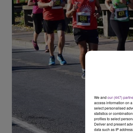
16h00 - 20h00
LE WEEK-END CHAMPAGNE FM
We and
our (447) partn
access information on a 
select personalised ad
statistics or combinatio
profiles to select person
7h00 - 12h00
Deliver and present adv
GNE FM
LE WEEK-END CHAMPAGNE F
data such as IP address 