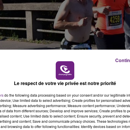
7h00 - 12h00
LE WEEK-END CHAMPAGNE FM
Contin
Le respect de votre vie privée est notre priorité
ers
do the following data processing based on your consent and/or our legitimate int
device; Use limited data to select advertising; Create profiles for personalised adver
vertising; Measure advertising performance; Measure content performance; Unders
ns of data from different sources; Develop and improve services; Create profiles to 
alised content; Use limited data to select content; Ensure security, prevent and detect
16h00 - 20h00
ertising and content; Save and communicate privacy choices. These technologies
M
LE WEEK-END CHAMPAGNE FM
and browsing data to offer following functionalities: Identify devices based on infor