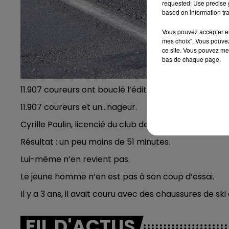
requested; Use precise g
based on information tra
Vous pouvez accepter en 
mes choix". Vous pouvez
ce site. Vous pouvez met
bas de chaque page.
11.907 coureurs ont bouclé l’édition 2017 du Run In R
11.907 coureurs et un...nageur.
Cyrille Poulin, licencié du club de triathlon d’Albertv
Résultat : un peu moins de 51 minutes.
Lui-même n’en revient pas.
Le jeune homme n’en est pas à son coup d’essai.
Il y a 3 ans, il avait couru avec des chaussures de ski
FIL D'ACTUS