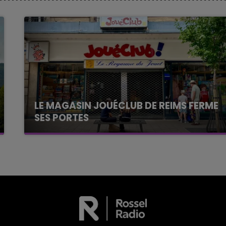
LE MAGASIN JOUÉCLUB DE REIMS FERME
SES PORTES
C'était l'une des institutions du centre-ville
rémois. Le magasin JouéClub est contraint de
fermer ses portes.