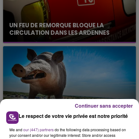
UN FEU DE REMORQUE BLOQUE LA
CIRCULATION DANS LES ARDENNES
Un feu de remorque s'est déclaré ce mercredi en
fin de matinée sur l'A34.
VENEZ FÊTER CE WEEK-END
Continuer sans accepter
L'ANNIVERSAIRE DE WOINIC
Le respect de votre vie privée est notre priorité
Ce samedi 8 août sera un grand jour :
l'anniversaire du plus gros sanglier du monde.
We and
our (447) partners
do the following data processing based on
Une fête est donc organisée et vous êtes tous
your consent and/or our legitimate interest: Store and/or access
TITRES DIFFUSÉS