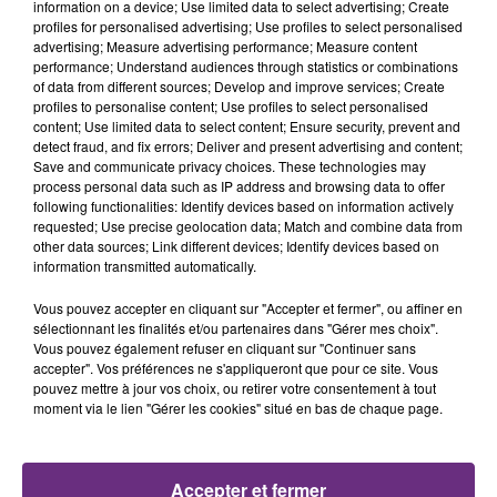
conviés !
information on a device; Use limited data to select advertising; Create
profiles for personalised advertising; Use profiles to select personalised
advertising; Measure advertising performance; Measure content
8h23
8h23
8h13
8h13
performance; Understand audiences through statistics or combinations
of data from different sources; Develop and improve services; Create
profiles to personalise content; Use profiles to select personalised
content; Use limited data to select content; Ensure security, prevent and
detect fraud, and fix errors; Deliver and present advertising and content;
Save and communicate privacy choices. These technologies may
process personal data such as IP address and browsing data to offer
following functionalities: Identify devices based on information actively
requested; Use precise geolocation data; Match and combine data from
other data sources; Link different devices; Identify devices based on
information transmitted automatically.
CYRIL
TAYLOR SWIFT
Vous pouvez accepter en cliquant sur "Accepter et fermer", ou affiner en
Stumblin' In
I Knew It, I Knew You
sélectionnant les finalités et/ou partenaires dans "Gérer mes choix".
Vous pouvez également refuser en cliquant sur "Continuer sans
8h10
8h10
8h05
8h05
accepter". Vos préférences ne s'appliqueront que pour ce site. Vous
pouvez mettre à jour vos choix, ou retirer votre consentement à tout
moment via le lien "Gérer les cookies" situé en bas de chaque page.
Accepter et fermer