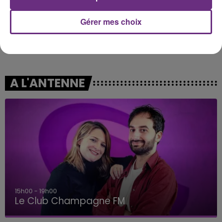
Gérer mes choix
MAROON 5
JEREMY FREROT
What Lovers Do
Frerot
A L'ANTENNE
15h00 - 19h00
Le Club Champagne FM