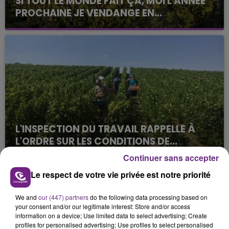
SI TOUT LE MONDE FAIT ÇA, MOI L'ANNÉE
PROCHAINE JE VENDANGE EN...
La vendange en Champagne a débuté ce jeudi 6
août dans la commune de Montgueux (Aube). Du
jamais vu !
L'INSPECTION DU TRAVAIL RAPPELLE À
L'ORDRE SUR LES CONDITIONS DE...
Alors que les dates de début des vendange 2026
Continuer sans accepter
s'est avéré être plus précoce que prévu,
Le respect de votre vie privée est notre priorité
l'inspection du Travail en profite pour rappeler
TITRES DIFFUSÉS
les conditions de...
We and
our (447) partners
do the following data processing based on
your consent and/or our legitimate interest: Store and/or access
information on a device; Use limited data to select advertising; Create
6h46
6h46
6h43
6h43
profiles for personalised advertising; Use profiles to select personalised