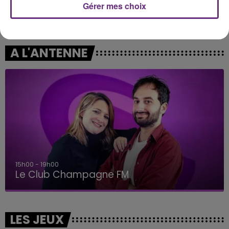
Gérer mes choix
MANON LISA
DJO
Le Petit Pecheur
End Of Beginning
A L'ANTENNE
15h00 - 19h00
Le Club Champagne FM
LES JEUX