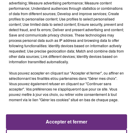
advertising; Measure advertising performance; Measure content
performance; Understand audiences through statistics or combinations
of data from different sources; Develop and improve services; Create
profiles to personalise content; Use profiles to select personalised
content; Use limited data to select content; Ensure security, prevent and
detect fraud, and fix errors; Deliver and present advertising and content;
Save and communicate privacy choices. These technologies may
process personal data such as IP address and browsing data to offer
following functionalities: Identify devices based on information actively
requested; Use precise geolocation data; Match and combine data from
ARIANA GRANDE
IYAZ
other data sources; Link different devices; Identify devices based on
Hate That I Made You Love
Replay
information transmitted automatically.
Me
Vous pouvez accepter en cliquant sur "Accepter et fermer", ou affiner en
6h40
6h40
6h38
6h38
sélectionnant les finalités et/ou partenaires dans "Gérer mes choix".
Vous pouvez également refuser en cliquant sur "Continuer sans
accepter". Vos préférences ne s'appliqueront que pour ce site. Vous
pouvez mettre à jour vos choix, ou retirer votre consentement à tout
moment via le lien "Gérer les cookies" situé en bas de chaque page.
Accepter et fermer