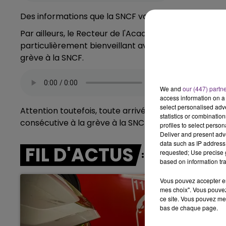
5h00 - 6h00
LE BEST OF DE LA FAMILLE
Des informations que la SNCF va largement diffuser 
CHAMPAGNE FM
Par ailleurs, le Recteur de l'Académie de Reims, Phi
particulièrement bienveillant avec les candidats arr
grève à la SNCF.
We and
our (447) partn
access information on a 
select personalised ad
Attention toutefois, toute arrivée plus d'une heure 
statistics or combinatio
consécutive à la grève à la SNCF.
profiles to select person
Deliver and present adv
data such as IP address 
FIL D'ACTUS
requested; Use precise g
based on information tra
Vous pouvez accepter en 
mes choix". Vous pouvez
ce site. Vous pouvez met
bas de chaque page.