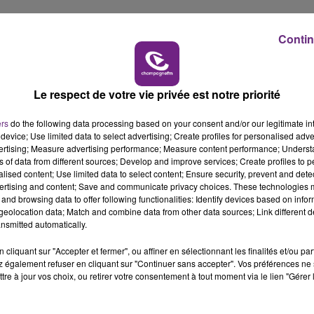
sur les réseaux sociaux.
6h00 - 10h00
LA FAMILLE
Contin
lippe-Pierre Cabourdin, assure qu'il se montrera
ivés en retard à leur session d'examen en raison de la
Le respect de votre vie privée est notre priorité
ers
do the following data processing based on your consent and/or our legitimate int
device; Use limited data to select advertising; Create profiles for personalised adver
vertising; Measure advertising performance; Measure content performance; Unders
après le début de l'examen sera prohibée, même si elle es
ns of data from different sources; Develop and improve services; Create profiles to 
alised content; Use limited data to select content; Ensure security, prevent and detect
ertising and content; Save and communicate privacy choices. These technologies
and browsing data to offer following functionalities: Identify devices based on infor
eolocation data; Match and combine data from other data sources; Link different de
nsmitted automatically.
cliquant sur "Accepter et fermer", ou affiner en sélectionnant les finalités et/ou pa
 également refuser en cliquant sur "Continuer sans accepter". Vos préférences ne 
tre à jour vos choix, ou retirer votre consentement à tout moment via le lien "Gérer 