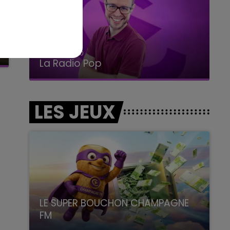
14h00 - 15h00
La Radio Pop
LES JEUX
LE SUPER BOUCHON CHAMPAGNE
FM
avec La Famille Champagne FM, à 8H10