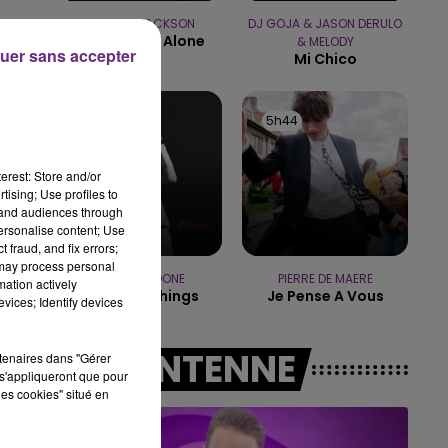
MICHAEL JACKSON
DJ GOJA & JASON DERULO
10h00 - 14h00
You Are Not Alone
& MELODY
LE TICKET DE CAISSE
uer sans accepter
Mi Chico
5h47
5h47
5h44
5h44
erest: Store and/or
tising; Use profiles to
tand audiences through
t
personalise content; Use
 fraud, and fix errors;
 may process personal
BENSON BOONE
PIERRE DE MAERE
mation actively
Beautiful Things
Je Pense A Vous
vices; Identify devices
A L'ANTENNE
rtenaires dans "Gérer
s'appliqueront que pour
les cookies" situé en