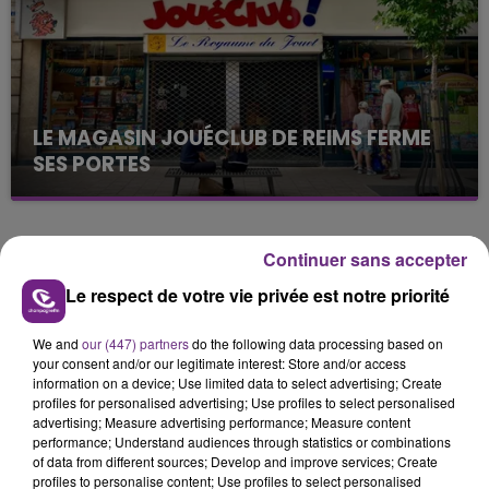
LE MAGASIN JOUÉCLUB DE REIMS FERME
SES PORTES
C'était l'une des institutions du centre-ville
rémois. Le magasin JouéClub est contraint de
fermer ses portes.
TITRES DIFFUSÉS
Continuer sans accepter
Le respect de votre vie privée est notre priorité
8h44
8h44
8h40
8h40
We and
our (447) partners
do the following data processing based on
your consent and/or our legitimate interest: Store and/or access
information on a device; Use limited data to select advertising; Create
profiles for personalised advertising; Use profiles to select personalised
advertising; Measure advertising performance; Measure content
performance; Understand audiences through statistics or combinations
of data from different sources; Develop and improve services; Create
profiles to personalise content; Use profiles to select personalised