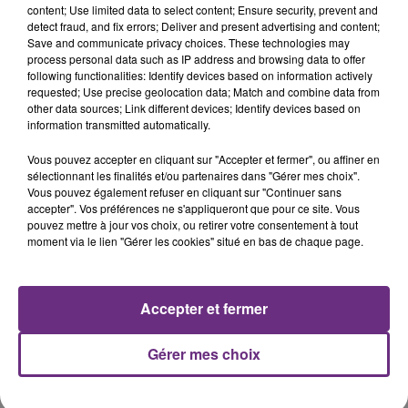
content; Use limited data to select content; Ensure security, prevent and
detect fraud, and fix errors; Deliver and present advertising and content;
Save and communicate privacy choices. These technologies may
DJ SNAKE FEAT. JUSTIN BIEBER
MYLES SMITH & NIALL HORAN
process personal data such as IP address and browsing data to offer
Let Me Love You
Drive Safe
following functionalities: Identify devices based on information actively
requested; Use precise geolocation data; Match and combine data from
other data sources; Link different devices; Identify devices based on
8h37
8h37
8h34
8h34
information transmitted automatically.
Vous pouvez accepter en cliquant sur "Accepter et fermer", ou affiner en
sélectionnant les finalités et/ou partenaires dans "Gérer mes choix".
Vous pouvez également refuser en cliquant sur "Continuer sans
accepter". Vos préférences ne s'appliqueront que pour ce site. Vous
pouvez mettre à jour vos choix, ou retirer votre consentement à tout
moment via le lien "Gérer les cookies" situé en bas de chaque page.
ALEX WARREN
TEMPER CITY
Accepter et fermer
Ordinary
Self Aware
Gérer mes choix
A L'ANTENNE