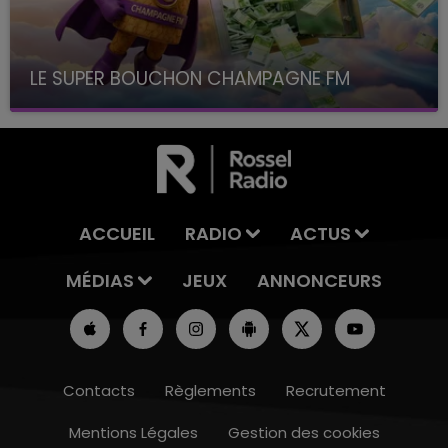
LE SUPER BOUCHON CHAMPAGNE FM
avec La Famille Champagne FM, à 8H10
ACCUEIL
RADIO
ACTUS
MÉDIAS
JEUX
ANNONCEURS
Contacts
Règlements
Recrutement
Mentions Légales
Gestion des cookies