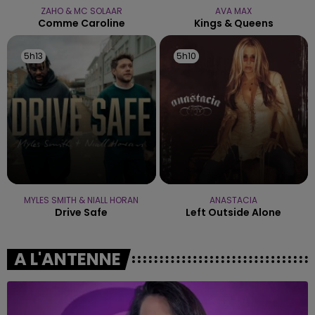
ZAHO & MC SOLAAR
AVA MAX
Comme Caroline
Kings & Queens
5h13
5h13
5h10
5h10
MYLES SMITH & NIALL HORAN
ANASTACIA
Drive Safe
Left Outside Alone
A L'ANTENNE