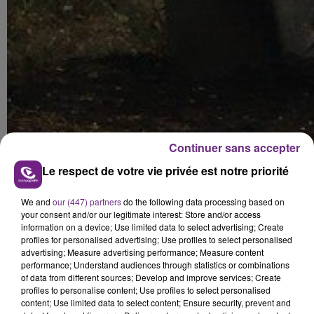
Continuer sans accepter
Le respect de votre vie privée est notre priorité
We and
our (447) partners
do the following data processing based on
your consent and/or our legitimate interest: Store and/or access
Et puis, dans le Rethélois 7 gilets jaunes ont été
information on a device; Use limited data to select advertising; Create
placées en garde à vue ces derniers jours.
profiles for personalised advertising; Use profiles to select personalised
advertising; Measure advertising performance; Measure content
En cause, la dégradation de 4 radars dans la région de
performance; Understand audiences through statistics or combinations
of data from different sources; Develop and improve services; Create
Rethel, dans la nuit du 20 au 21 décembre dernier.
profiles to personalise content; Use profiles to select personalised
content; Use limited data to select content; Ensure security, prevent and
Les sept individus seront fixés sur leur sort judiciaire ce