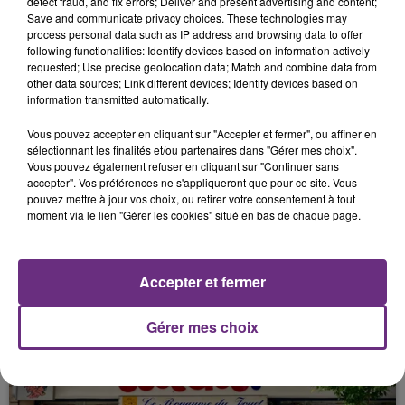
detect fraud, and fix errors; Deliver and present advertising and content;
matin.
Save and communicate privacy choices. These technologies may
process personal data such as IP address and browsing data to offer
following functionalities: Identify devices based on information actively
FIL D'ACTUS
requested; Use precise geolocation data; Match and combine data from
other data sources; Link different devices; Identify devices based on
information transmitted automatically.
Vous pouvez accepter en cliquant sur "Accepter et fermer", ou affiner en
sélectionnant les finalités et/ou partenaires dans "Gérer mes choix".
Vous pouvez également refuser en cliquant sur "Continuer sans
accepter". Vos préférences ne s'appliqueront que pour ce site. Vous
pouvez mettre à jour vos choix, ou retirer votre consentement à tout
moment via le lien "Gérer les cookies" situé en bas de chaque page.
LA CENTRALE NUCLÉAIRE DE CHOOZ
TOUJOURS À L'ARRÊT
Accepter et fermer
Cela fait déjà une semaine que la centrale
nucléaire ardennaise est à l'arrêt. Une situation
Gérer mes choix
justifiée par la sécheresse intense qui est toujours
présente.