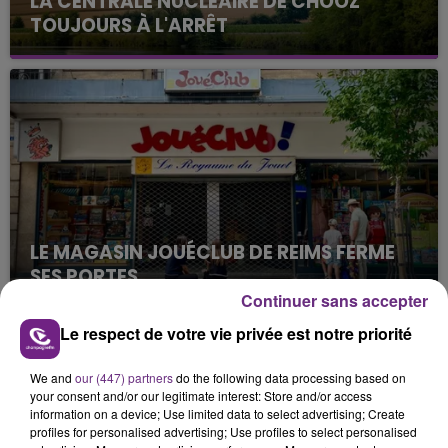
LA CENTRALE NUCLÉAIRE DE CHOOZ
TOUJOURS À L'ARRÊT
Cela fait déjà une semaine que la centrale
nucléaire ardennaise est à l'arrêt. Une situation
justifiée par la sécheresse intense qui est toujours
présente.
LE MAGASIN JOUÉCLUB DE REIMS FERME
SES PORTES
Continuer sans accepter
C'était l'une des institutions du centre-ville
rémois. Le magasin JouéClub est contraint de
Le respect de votre vie privée est notre priorité
fermer ses portes.
TITRES DIFFUSÉS
We and
our (447) partners
do the following data processing based on
your consent and/or our legitimate interest: Store and/or access
information on a device; Use limited data to select advertising; Create
17h25
17h25
17h22
17h22
profiles for personalised advertising; Use profiles to select personalised