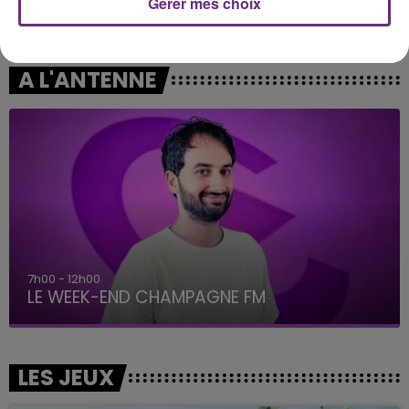
Gérer mes choix
ALEX WARREN
BRUNO MARS
Passenger
I Just Might
A L'ANTENNE
7h00 - 12h00
LE WEEK-END CHAMPAGNE FM
LES JEUX