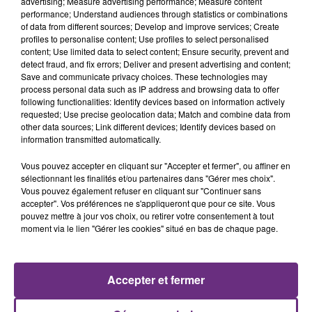
advertising; Measure advertising performance; Measure content
performance; Understand audiences through statistics or combinations
of data from different sources; Develop and improve services; Create
profiles to personalise content; Use profiles to select personalised
content; Use limited data to select content; Ensure security, prevent and
detect fraud, and fix errors; Deliver and present advertising and content;
Save and communicate privacy choices. These technologies may
process personal data such as IP address and browsing data to offer
following functionalities: Identify devices based on information actively
requested; Use precise geolocation data; Match and combine data from
other data sources; Link different devices; Identify devices based on
MUSE
CRAIG DAVID
Nightshift Superstar
Walking Away
information transmitted automatically.
Vous pouvez accepter en cliquant sur "Accepter et fermer", ou affiner en
17h19
17h19
17h15
17h15
sélectionnant les finalités et/ou partenaires dans "Gérer mes choix".
Vous pouvez également refuser en cliquant sur "Continuer sans
accepter". Vos préférences ne s'appliqueront que pour ce site. Vous
pouvez mettre à jour vos choix, ou retirer votre consentement à tout
moment via le lien "Gérer les cookies" situé en bas de chaque page.
Accepter et fermer