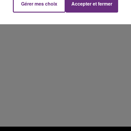
Gérer mes choix
Accepter et fermer
7h00 - 12h00
M
LE WEEK-END CHAMPAGNE FM