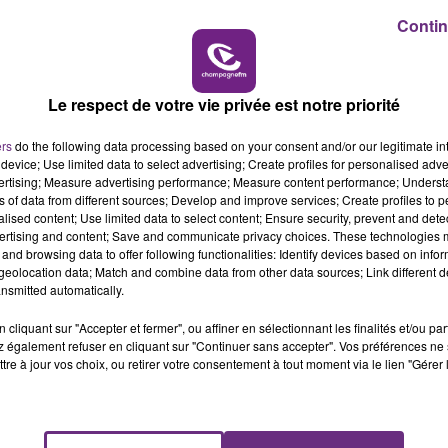
Contin
16h00 - 20h00
LE MAGASIN JOUÉCLUB DE REIMS FERME
LE WEEK-END CHAMPAGNE FM
SES PORTES
C'était l'une des institutions du centre-ville
Le respect de votre vie privée est notre priorité
rémois. Le magasin JouéClub est contraint de
fermer ses portes.
ers
do the following data processing based on your consent and/or our legitimate int
device; Use limited data to select advertising; Create profiles for personalised adver
vertising; Measure advertising performance; Measure content performance; Unders
ns of data from different sources; Develop and improve services; Create profiles to 
alised content; Use limited data to select content; Ensure security, prevent and detect
ertising and content; Save and communicate privacy choices. These technologies
and browsing data to offer following functionalities: Identify devices based on infor
eolocation data; Match and combine data from other data sources; Link different de
nsmitted automatically.
cliquant sur "Accepter et fermer", ou affiner en sélectionnant les finalités et/ou pa
 également refuser en cliquant sur "Continuer sans accepter". Vos préférences ne 
tre à jour vos choix, ou retirer votre consentement à tout moment via le lien "Gérer 