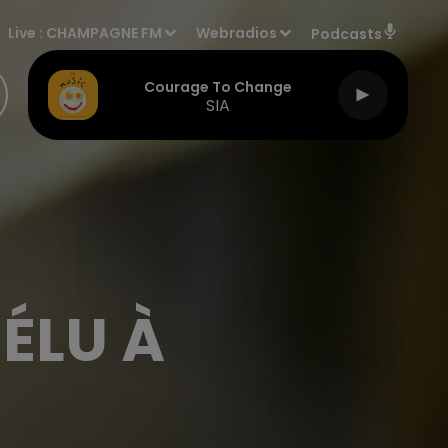
Live :
CHAMPAGNE FM
Webradios
Podcasts
Courage To Change
SIA
ÉLU À