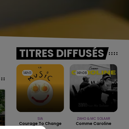
TITRES DIFFUSÉS
14h11
14h11
14h08
14h08
SIA
ZAHO & MC SOLAAR
Courage To Change
Comme Caroline