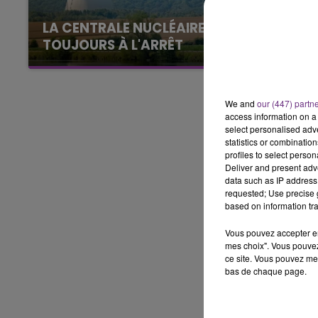
7h00 - 12h00
LA CENTRALE NUCLÉAIRE DE CHOOZ
LE WEEK-END CHAMPAGNE FM
TOUJOURS À L'ARRÊT
Cela fait déjà une semaine que la centrale
nucléaire ardennaise est à l'arrêt. Une situation
justifiée par la sécheresse intense qui est
We and
our (447) partn
toujours présente.
access information on a 
select personalised ad
statistics or combinatio
profiles to select person
Deliver and present adv
data such as IP address 
requested; Use precise g
based on information tra
Vous pouvez accepter en 
mes choix". Vous pouvez
ce site. Vous pouvez met
bas de chaque page.