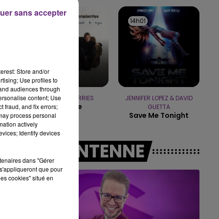
uer sans accepter
7h00 - 12h00
14h04
14h04
14h01
14h01
LE WEEK-END CHAMPAGNE FM
erest: Store and/or
tising; Use profiles to
tand audiences through
personalise content; Use
THE CRANBERRIES
JENNIFER LOPEZ & DAVID
Zombie
 fraud, and fix errors;
GUETTA
Save Me Tonight
 may process personal
mation actively
vices; Identify devices
A L'ANTENNE
rtenaires dans "Gérer
s'appliqueront que pour
les cookies" situé en