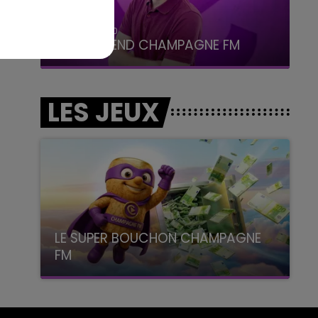
16h00 - 20h00
LE WEEK-END CHAMPAGNE FM
LES JEUX
LE SUPER BOUCHON CHAMPAGNE
FM
avec La Famille Champagne FM, à 8H10