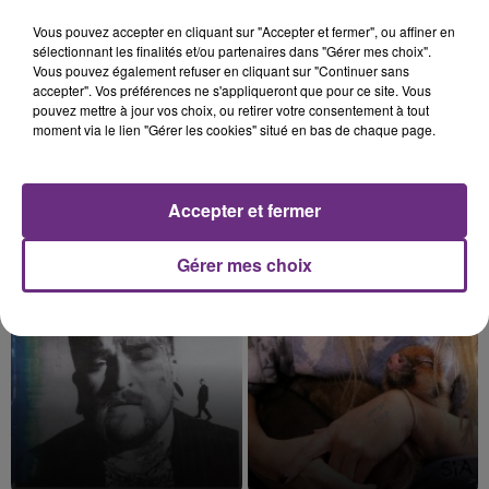
16h23
16h23
16h20
16h20
Vous pouvez accepter en cliquant sur "Accepter et fermer", ou affiner en
sélectionnant les finalités et/ou partenaires dans "Gérer mes choix".
Vous pouvez également refuser en cliquant sur "Continuer sans
accepter". Vos préférences ne s'appliqueront que pour ce site. Vous
pouvez mettre à jour vos choix, ou retirer votre consentement à tout
moment via le lien "Gérer les cookies" situé en bas de chaque page.
Accepter et fermer
TAYLOR SWIFT
TOM FRAGER
I Knew It, I Knew You
Lady Melody
Gérer mes choix
16h16
16h16
16h14
16h14