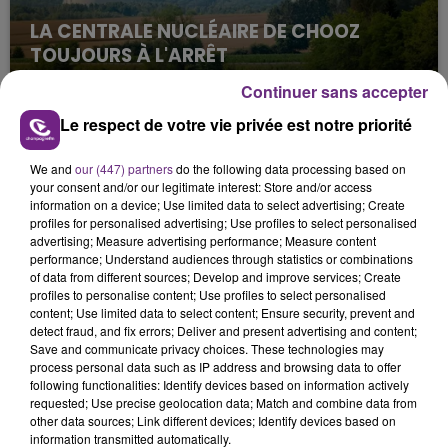
LA CENTRALE NUCLÉAIRE DE CHOOZ
TOUJOURS À L'ARRÊT
Cela fait déjà une semaine que la centrale
Continuer sans accepter
nucléaire ardennaise est à l'arrêt. Une situation
Le respect de votre vie privée est notre priorité
justifiée par la sécheresse intense qui est toujours
présente.
We and
our (447) partners
do the following data processing based on
your consent and/or our legitimate interest: Store and/or access
information on a device; Use limited data to select advertising; Create
profiles for personalised advertising; Use profiles to select personalised
advertising; Measure advertising performance; Measure content
performance; Understand audiences through statistics or combinations
of data from different sources; Develop and improve services; Create
LE MAGASIN JOUÉCLUB DE REIMS FERME
profiles to personalise content; Use profiles to select personalised
SES PORTES
content; Use limited data to select content; Ensure security, prevent and
C'était l'une des institutions du centre-ville
detect fraud, and fix errors; Deliver and present advertising and content;
Save and communicate privacy choices. These technologies may
rémois. Le magasin JouéClub est contraint de
process personal data such as IP address and browsing data to offer
fermer ses portes.
following functionalities: Identify devices based on information actively
TITRES DIFFUSÉS
requested; Use precise geolocation data; Match and combine data from
other data sources; Link different devices; Identify devices based on
information transmitted automatically.